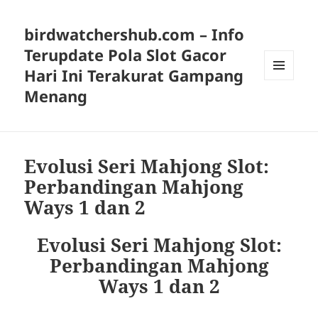
birdwatchershub.com – Info
Terupdate Pola Slot Gacor
Hari Ini Terakurat Gampang
MENU
Menang
AND
WIDGETS
Evolusi Seri Mahjong Slot:
Perbandingan Mahjong
Ways 1 dan 2
Evolusi Seri Mahjong Slot:
Perbandingan Mahjong
Ways 1 dan 2