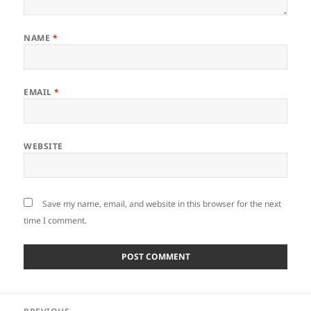
NAME
*
EMAIL
*
WEBSITE
Save my name, email, and website in this browser for the next
time I comment.
Post