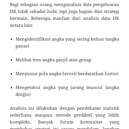
Bagi sebagian orang, menganalisis data pengeluaran
HK tidak sekadar hobi, tapi juga bagian dari strategi
bermain. Beberapa manfaat dari analisis data HK
antara lain:
Mengidentifikasi angka yang sering keluar (angka
panas)
Melihat tren angka ganjil atau genap
Menyusun pola angka favorit berdasarkan histori
Mengetahui angka yang jarang muncul (angka
dingin)
Analisis ini dilakukan dengan pendekatan statistik
sederhana maupun metode prediktif yang lebih
kompleks. Banyak forum komunitas yang
membahas strategi ini secara mendalam, lengkap