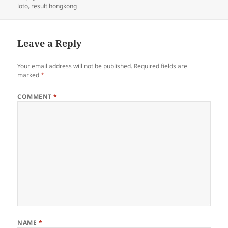
on
loto
,
result hongkong
Leave a Reply
Your email address will not be published.
Required fields are
marked
*
COMMENT
*
NAME
*