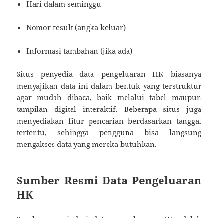
Hari dalam seminggu
Nomor result (angka keluar)
Informasi tambahan (jika ada)
Situs penyedia data pengeluaran HK biasanya
menyajikan data ini dalam bentuk yang terstruktur
agar mudah dibaca, baik melalui tabel maupun
tampilan digital interaktif. Beberapa situs juga
menyediakan fitur pencarian berdasarkan tanggal
tertentu, sehingga pengguna bisa langsung
mengakses data yang mereka butuhkan.
Sumber Resmi Data Pengeluaran
HK