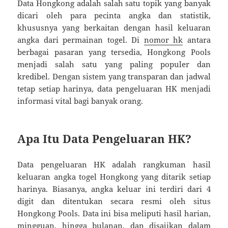
Data Hongkong adalah salah satu topik yang banyak
dicari oleh para pecinta angka dan statistik,
khususnya yang berkaitan dengan hasil keluaran
angka dari permainan togel. Di
nomor hk
antara
berbagai pasaran yang tersedia, Hongkong Pools
menjadi salah satu yang paling populer dan
kredibel. Dengan sistem yang transparan dan jadwal
tetap setiap harinya, data pengeluaran HK menjadi
informasi vital bagi banyak orang.
Apa Itu Data Pengeluaran HK?
Data pengeluaran HK adalah rangkuman hasil
keluaran angka togel Hongkong yang ditarik setiap
harinya. Biasanya, angka keluar ini terdiri dari 4
digit dan ditentukan secara resmi oleh situs
Hongkong Pools. Data ini bisa meliputi hasil harian,
mingguan, hingga bulanan, dan disajikan dalam