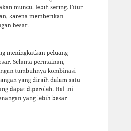
akan muncul lebih sering. Fitur
an, karena memberikan
gan besar.
ang meningkatkan peluang
sar. Selama permainan,
dengan tumbuhnya kombinasi
ngan yang diraih dalam satu
ng dapat diperoleh. Hal ini
nangan yang lebih besar