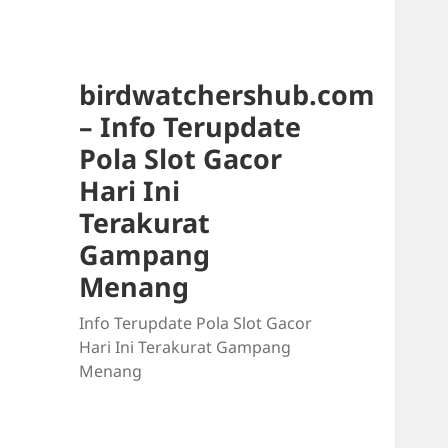
birdwatchershub.com
– Info Terupdate
Pola Slot Gacor
Hari Ini
Terakurat
Gampang
Menang
Info Terupdate Pola Slot Gacor
Hari Ini Terakurat Gampang
Menang