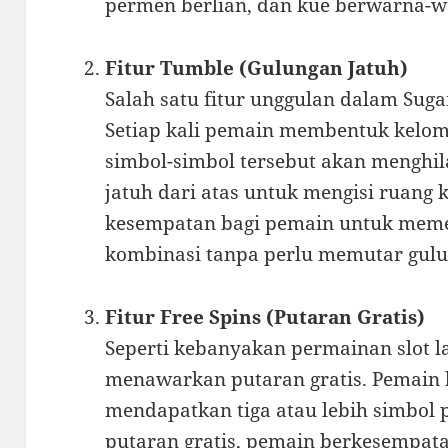
permen berlian, dan kue berwarna-w
Fitur Tumble (Gulungan Jatuh)
Salah satu fitur unggulan dalam Suga
Setiap kali pemain membentuk kelo
simbol-simbol tersebut akan menghil
jatuh dari atas untuk mengisi ruang
kesempatan bagi pemain untuk mem
kombinasi tanpa perlu memutar gulu
Fitur Free Spins (Putaran Gratis)
Seperti kebanyakan permainan slot l
menawarkan putaran gratis. Pemain b
mendapatkan tiga atau lebih simbol p
putaran gratis, pemain berkesempa