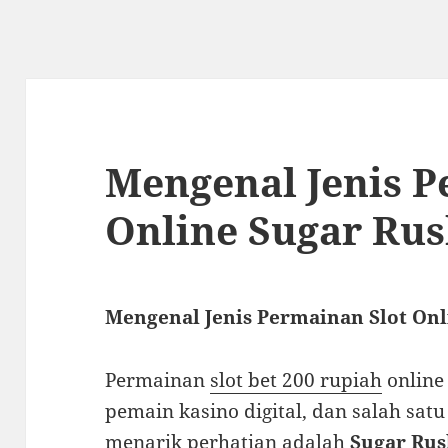
Mengenal Jenis P
Online Sugar Ru
Mengenal Jenis Permainan Slot Onl
Permainan
slot bet 200 rupiah
online
pemain kasino digital, dan salah sat
menarik perhatian adalah
Sugar Ru