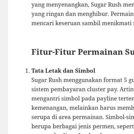
yang menyenangkan, Sugar Rush me
yang ringan dan menghibur. Permain
mencari keseruan sambil menikmati n
Fitur-Fitur Permainan S
Tata Letak dan Simbol
Sugar Rush menggunakan format 5 gu
sistem pembayaran cluster pay. Artin
mengantri simbol pada payline tert
kemenangan, melainkan harus memb
serupa di area permainan. Simbol-si
berupa berbagai jenis permen, sepert