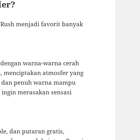
ler?
Rush menjadi favorit banyak
k dengan warna-warna cerah
, menciptakan atmosfer yang
h dan penuh warna mampu
 ingin merasakan sensasi
le, dan putaran gratis,