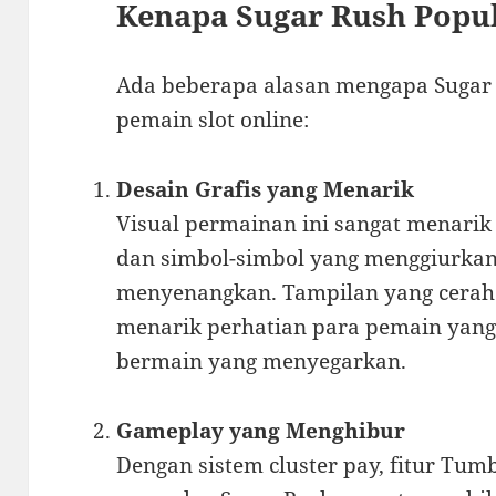
Kenapa Sugar Rush Popu
Ada beberapa alasan mengapa Sugar 
pemain slot online:
Desain Grafis yang Menarik
Visual permainan ini sangat menari
dan simbol-simbol yang menggiurkan
menyenangkan. Tampilan yang cera
menarik perhatian para pemain yang
bermain yang menyegarkan.
Gameplay yang Menghibur
Dengan sistem cluster pay, fitur Tumb