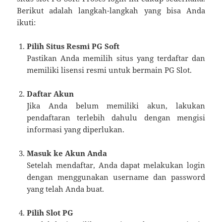
Berikut adalah langkah-langkah yang bisa Anda
ikuti:
Pilih Situs Resmi PG Soft
Pastikan Anda memilih situs yang terdaftar dan
memiliki lisensi resmi untuk bermain PG Slot.
Daftar Akun
Jika Anda belum memiliki akun, lakukan
pendaftaran terlebih dahulu dengan mengisi
informasi yang diperlukan.
Masuk ke Akun Anda
Setelah mendaftar, Anda dapat melakukan login
dengan menggunakan username dan password
yang telah Anda buat.
Pilih Slot PG