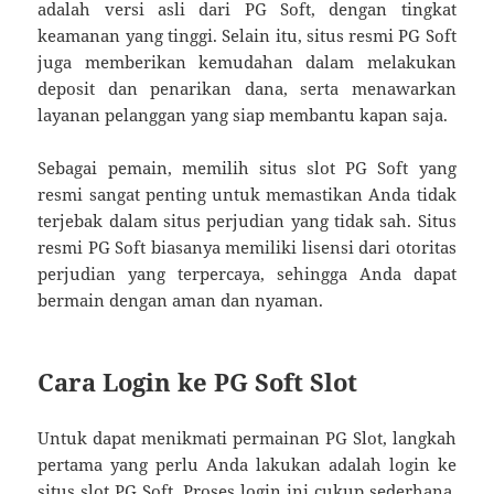
adalah versi asli dari PG Soft, dengan tingkat
keamanan yang tinggi. Selain itu, situs resmi PG Soft
juga memberikan kemudahan dalam melakukan
deposit dan penarikan dana, serta menawarkan
layanan pelanggan yang siap membantu kapan saja.
Sebagai pemain, memilih situs slot PG Soft yang
resmi sangat penting untuk memastikan Anda tidak
terjebak dalam situs perjudian yang tidak sah. Situs
resmi PG Soft biasanya memiliki lisensi dari otoritas
perjudian yang terpercaya, sehingga Anda dapat
bermain dengan aman dan nyaman.
Cara Login ke PG Soft Slot
Untuk dapat menikmati permainan PG Slot, langkah
pertama yang perlu Anda lakukan adalah login ke
situs slot PG Soft. Proses login ini cukup sederhana.