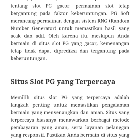
tentang slot PG gacor, permainan slot tetap
bergantung pada faktor keberuntungan. PG Soft
merancang permainan dengan sistem RNG (Random
Number Generator) untuk memastikan hasil yang
acak dan adil. Oleh karena itu, meskipun Anda
bermain di situs slot PG yang gacor, kemenangan
tetap tidak dapat diprediksi dan tergantung pada
keberuntungan.
Situs Slot PG yang Terpercaya
Memilih situs slot PG yang terpercaya adalah
langkah penting untuk memastikan pengalaman
bermain yang menyenangkan dan aman. Situs yang
terpercaya biasanya menawarkan berbagai metode
pembayaran yang aman, serta layanan pelanggan
yang responsif. Pastikan Anda bermain di situs yang