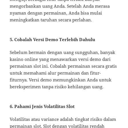
mengorbankan uang Anda. Setelah Anda merasa
nyaman dengan permainan, Anda bisa mulai
meningkatkan taruhan secara perlahan.
5.
Cobalah Versi Demo Terlebih Dahulu
Sebelum bermain dengan uang sungguhan, banyak
kasino online yang menawarkan versi demo dari
permainan slot ini. Cobalah permainan secara gratis
untuk memahami alur permainan dan fitur-
fiturnya. Versi demo memungkinkan Anda untuk
bereksperimen tanpa risiko kehilangan uang.
6.
Pahami Jenis Volatilitas Slot
Volatilitas atau variance adalah tingkat risiko dalam
permainan slot. Slot dengan volatilitas rendah