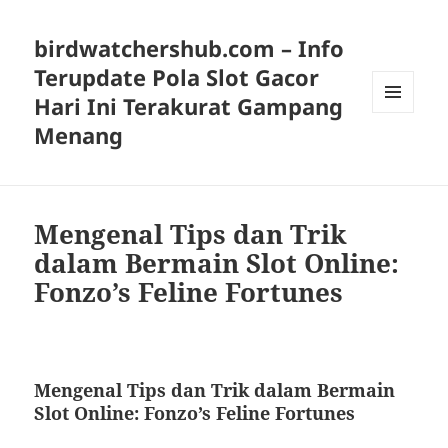
birdwatchershub.com – Info
Terupdate Pola Slot Gacor
Hari Ini Terakurat Gampang
MENU
Menang
AND
WIDGETS
Mengenal Tips dan Trik
dalam Bermain Slot Online:
Fonzo’s Feline Fortunes
Mengenal Tips dan Trik dalam Bermain
Slot Online: Fonzo’s Feline Fortunes