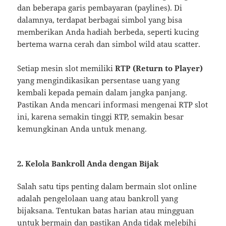
dan beberapa garis pembayaran (paylines). Di
dalamnya, terdapat berbagai simbol yang bisa
memberikan Anda hadiah berbeda, seperti kucing
bertema warna cerah dan simbol wild atau scatter.
Setiap mesin slot memiliki
RTP (Return to Player)
yang mengindikasikan persentase uang yang
kembali kepada pemain dalam jangka panjang.
Pastikan Anda mencari informasi mengenai RTP slot
ini, karena semakin tinggi RTP, semakin besar
kemungkinan Anda untuk menang.
2.
Kelola Bankroll Anda dengan Bijak
Salah satu tips penting dalam bermain slot online
adalah pengelolaan uang atau bankroll yang
bijaksana. Tentukan batas harian atau mingguan
untuk bermain dan pastikan Anda tidak melebihi