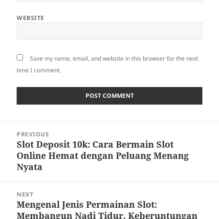
WEBSITE
Save my name, email, and website in this browser for the next
time I comment.
Post
PREVIOUS
navigation
Slot Deposit 10k: Cara Bermain Slot
Previous
Online Hemat dengan Peluang Menang
post:
Nyata
NEXT
Mengenal Jenis Permainan Slot:
Next
Membangun Nadi Tidur, Keberuntungan
post: