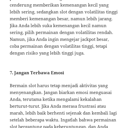
cenderung memberikan kemenangan kecil yang
lebih sering, sedangkan slot dengan volatilitas tinggi
memberi kemenangan besar, namun lebih jarang.
Jika Anda lebih suka kemenangan kecil namun
sering, pilih permainan dengan volatilitas rendah.
Namun, jika Anda ingin mengejar jackpot besar,
coba permainan dengan volatilitas tinggi, tetapi
dengan risiko yang lebih tinggi juga.
7.
Jangan Terbawa Emosi
Bermain slot harus tetap menjadi aktivitas yang
menyenangkan. Jangan biarkan emosi menguasai
Anda, terutama ketika mengalami kekalahan
berturut-turut. Jika Anda merasa frustrasi atau
marah, lebih baik berhenti sejenak dan kembali lagi
setelah beberapa waktu. Ingatlah bahwa permainan
slot bergantung pada keberuntungan, dan Anda