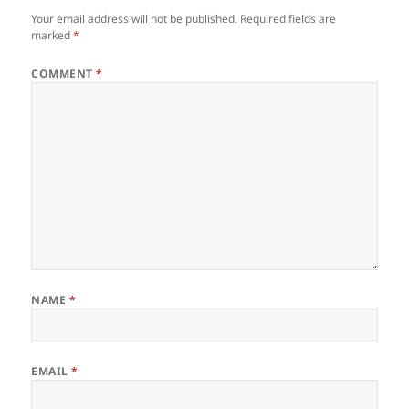
Your email address will not be published.
Required fields are
marked
*
COMMENT
*
NAME
*
EMAIL
*