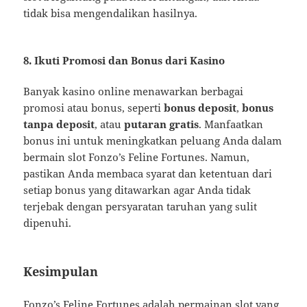
tidak bisa mengendalikan hasilnya.
8.
Ikuti Promosi dan Bonus dari Kasino
Banyak kasino online menawarkan berbagai
promosi atau bonus, seperti
bonus deposit
,
bonus
tanpa deposit
, atau
putaran gratis
. Manfaatkan
bonus ini untuk meningkatkan peluang Anda dalam
bermain slot Fonzo’s Feline Fortunes. Namun,
pastikan Anda membaca syarat dan ketentuan dari
setiap bonus yang ditawarkan agar Anda tidak
terjebak dengan persyaratan taruhan yang sulit
dipenuhi.
Kesimpulan
Fonzo’s Feline Fortunes adalah permainan slot yang