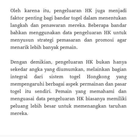
Oleh karena itu, pengeluaran HK juga menjadi
faktor penting bagi bandar togel dalam menentukan
langkah dan penawaran mereka. Beberapa bandar
bahkan menggunakan data pengeluaran HK untuk
menyusun strategi pemasaran dan promosi agar
menarik lebih banyak pemain.
Dengan demikian, pengeluaran HK bukan hanya
sekedar angka yang diumumkan, melainkan bagian
integral dari sistem togel Hongkong yang
mempengaruhi berbagai aspek permainan dan pasar
togel itu sendiri. Pemain yang memahami dan
menguasai data pengeluaran HK biasanya memiliki
peluang lebih besar untuk memenangkan taruhan
mereka.