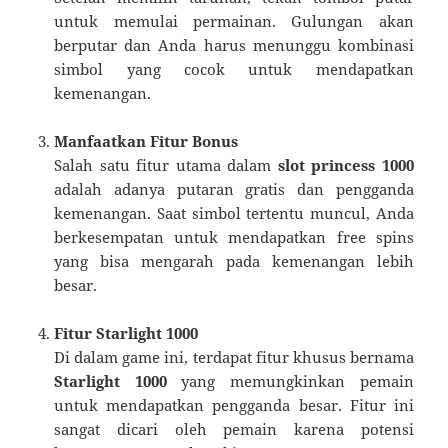
untuk memulai permainan. Gulungan akan
berputar dan Anda harus menunggu kombinasi
simbol yang cocok untuk mendapatkan
kemenangan.
Manfaatkan Fitur Bonus
Salah satu fitur utama dalam
slot princess 1000
adalah adanya putaran gratis dan pengganda
kemenangan. Saat simbol tertentu muncul, Anda
berkesempatan untuk mendapatkan free spins
yang bisa mengarah pada kemenangan lebih
besar.
Fitur Starlight 1000
Di dalam game ini, terdapat fitur khusus bernama
Starlight 1000
yang memungkinkan pemain
untuk mendapatkan pengganda besar. Fitur ini
sangat dicari oleh pemain karena potensi