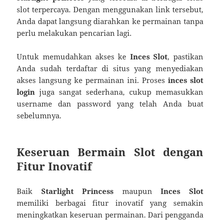
slot terpercaya. Dengan menggunakan link tersebut,
Anda dapat langsung diarahkan ke permainan tanpa
perlu melakukan pencarian lagi.
Untuk memudahkan akses ke
Inces Slot
, pastikan
Anda sudah terdaftar di situs yang menyediakan
akses langsung ke permainan ini. Proses
inces slot
login
juga sangat sederhana, cukup memasukkan
username dan password yang telah Anda buat
sebelumnya.
Keseruan Bermain Slot dengan
Fitur Inovatif
Baik
Starlight Princess
maupun
Inces Slot
memiliki berbagai fitur inovatif yang semakin
meningkatkan keseruan permainan. Dari pengganda