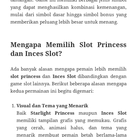
yang dapat menghasilkan kombinasi kemenangan,
mulai dari simbol dasar hingga simbol bonus yang
memberikan peluang lebih besar untuk menang.
Mengapa Memilih Slot Princess
dan Inces Slot?
Ada banyak alasan mengapa pemain lebih memilih
slot princess
dan
Inces Slot
dibandingkan dengan
game slot lainnya. Berikut beberapa alasan mengapa
kedua permainan ini begitu digemari:
Visual dan Tema yang Menarik
Baik
Starlight Princess
maupun
Inces Slot
memiliki tampilan grafis yang memukau. Grafis
yang cerah, animasi halus, dan tema yang
menarik membuat pemain betah berlama-lama