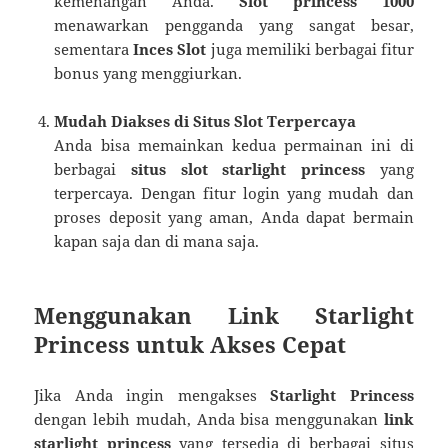
kemenangan Anda.
Slot princess 1000
menawarkan pengganda yang sangat besar,
sementara
Inces Slot
juga memiliki berbagai fitur
bonus yang menggiurkan.
Mudah Diakses di Situs Slot Terpercaya
Anda bisa memainkan kedua permainan ini di
berbagai
situs slot starlight princess
yang
terpercaya. Dengan fitur login yang mudah dan
proses deposit yang aman, Anda dapat bermain
kapan saja dan di mana saja.
Menggunakan Link Starlight
Princess untuk Akses Cepat
Jika Anda ingin mengakses
Starlight Princess
dengan lebih mudah, Anda bisa menggunakan
link
starlight princess
yang tersedia di berbagai situs