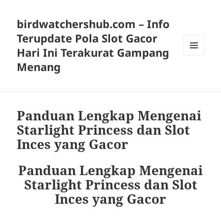
birdwatchershub.com – Info
Terupdate Pola Slot Gacor
Hari Ini Terakurat Gampang
MENU
Menang
AND
WIDGETS
Panduan Lengkap Mengenai
Starlight Princess dan Slot
Inces yang Gacor
Panduan Lengkap Mengenai
Starlight Princess dan Slot
Inces yang Gacor