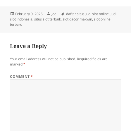
Posted
Author
Tags
February 9, 2025
Joel
daftar situs judi slot online
,
judi
on
slot indonesia
,
situs slot terbaik
,
slot gacor maxwin
,
slot online
terbaru
Leave a Reply
Your email address will not be published.
Required fields are
marked
*
COMMENT
*