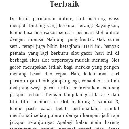
Terbaik
Di dunia permainan online, slot mahjong ways
menjadi bintang yang bersinar terang! Bayangkan,
kamu bisa merasakan sensasi bermain slot online
dengan nuansa Mahjong yang kental. Gak cuma
seru, tetapi juga bikin ketagihan! Hari ini, banyak
pemain yang lagi berburu slot gacor hari ini di
berbagai situs
slot terpercaya
mudah menang. Slot
gacor merupakan istilah bagi mereka yang pengen
menang besar dan cepat. Nah, kalau mau cari
peruntungan lebih gampang lagi, coba deh cek link
mahjong ways gacor untuk menemukan peluang
jackpot terbaik. Dengan tampilan grafik kece dan
fitur-fitur menarik di slot mahjong 1 sampai 3,
kamu pasti bakal betah berlama-lama sambil
menikmati setiap putaran dengan harapan jadi raja
jackpot selanjutnya! Apalagi kalau main bareng