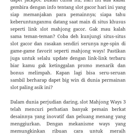
gembira dengan info tentang slot gacor hari ini yang
siap memanjakan para pemainnya; siapa tahu
keberuntunganmu datang saat main di situs khusus
seperti link slot mahjong gacor. Gak mau kalah
sama teman-teman? Coba deh kunjungi situs-situs
slot gacor dan rasakan sendiri serunya nge-spin di
game-game favorit seperti mahjong ways! Pastikan
juga untuk selalu update dengan link-link terbaru
biar kamu gak ketinggalan promo menarik dan
bonus melimpah. Kapan lagi bisa seru-seruan
sambil berharap dapet big win di dunia permainan
slot paling asik ini?
Dalam dunia perjudian daring, slot Mahjong Ways 3
telah mencuri perhatian banyak pemain berkat
desainnya yang inovatif dan peluang menang yang
menggiurkan. Dengan mekanisme ways yang
memungkinkan ribuan cara untuk meraih