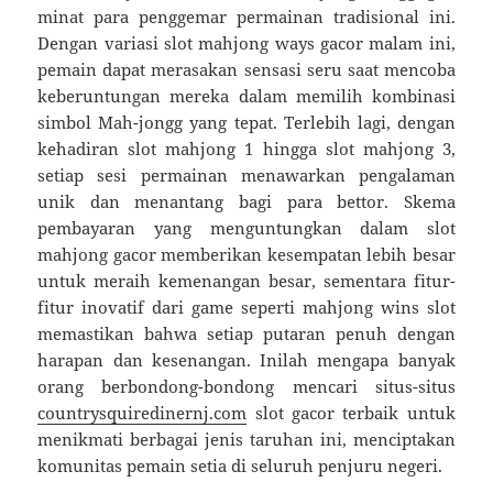
minat para penggemar permainan tradisional ini.
Dengan variasi slot mahjong ways gacor malam ini,
pemain dapat merasakan sensasi seru saat mencoba
keberuntungan mereka dalam memilih kombinasi
simbol Mah-jongg yang tepat. Terlebih lagi, dengan
kehadiran slot mahjong 1 hingga slot mahjong 3,
setiap sesi permainan menawarkan pengalaman
unik dan menantang bagi para bettor. Skema
pembayaran yang menguntungkan dalam slot
mahjong gacor memberikan kesempatan lebih besar
untuk meraih kemenangan besar, sementara fitur-
fitur inovatif dari game seperti mahjong wins slot
memastikan bahwa setiap putaran penuh dengan
harapan dan kesenangan. Inilah mengapa banyak
orang berbondong-bondong mencari situs-situs
countrysquiredinernj.com
slot gacor terbaik untuk
menikmati berbagai jenis taruhan ini, menciptakan
komunitas pemain setia di seluruh penjuru negeri.