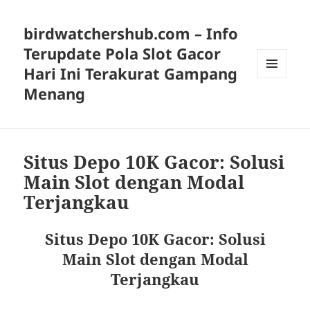
birdwatchershub.com – Info
Terupdate Pola Slot Gacor
Hari Ini Terakurat Gampang
MENU
Menang
AND
WIDGETS
Situs Depo 10K Gacor: Solusi
Main Slot dengan Modal
Terjangkau
Situs Depo 10K Gacor: Solusi
Main Slot dengan Modal
Terjangkau