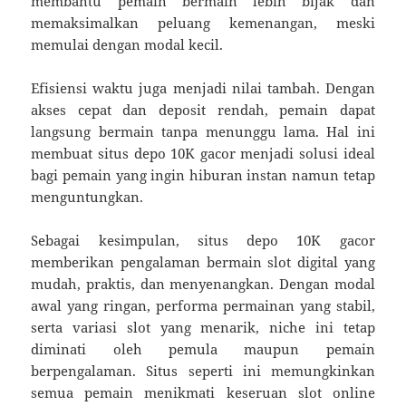
membantu pemain bermain lebih bijak dan
memaksimalkan peluang kemenangan, meski
memulai dengan modal kecil.
Efisiensi waktu juga menjadi nilai tambah. Dengan
akses cepat dan deposit rendah, pemain dapat
langsung bermain tanpa menunggu lama. Hal ini
membuat situs depo 10K gacor menjadi solusi ideal
bagi pemain yang ingin hiburan instan namun tetap
menguntungkan.
Sebagai kesimpulan, situs depo 10K gacor
memberikan pengalaman bermain slot digital yang
mudah, praktis, dan menyenangkan. Dengan modal
awal yang ringan, performa permainan yang stabil,
serta variasi slot yang menarik, niche ini tetap
diminati oleh pemula maupun pemain
berpengalaman. Situs seperti ini memungkinkan
semua pemain menikmati keseruan slot online