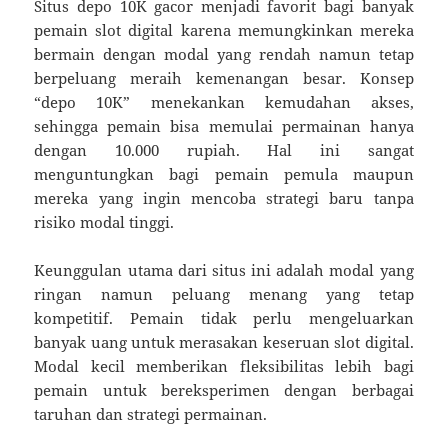
Situs depo 10K gacor menjadi favorit bagi banyak
pemain slot digital karena memungkinkan mereka
bermain dengan modal yang rendah namun tetap
berpeluang meraih kemenangan besar. Konsep
“depo 10K” menekankan kemudahan akses,
sehingga pemain bisa memulai permainan hanya
dengan 10.000 rupiah. Hal ini sangat
menguntungkan bagi pemain pemula maupun
mereka yang ingin mencoba strategi baru tanpa
risiko modal tinggi.
Keunggulan utama dari situs ini adalah modal yang
ringan namun peluang menang yang tetap
kompetitif. Pemain tidak perlu mengeluarkan
banyak uang untuk merasakan keseruan slot digital.
Modal kecil memberikan fleksibilitas lebih bagi
pemain untuk bereksperimen dengan berbagai
taruhan dan strategi permainan.