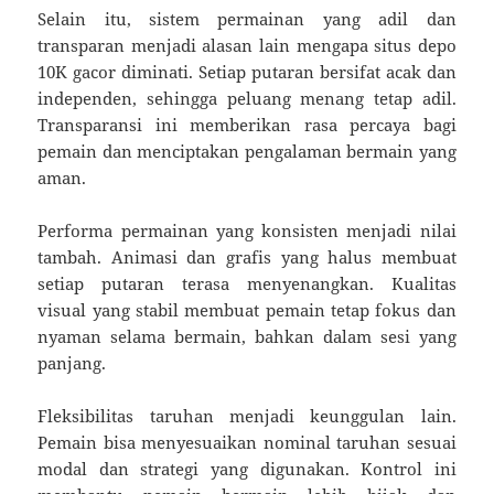
Selain itu, sistem permainan yang adil dan
transparan menjadi alasan lain mengapa situs depo
10K gacor diminati. Setiap putaran bersifat acak dan
independen, sehingga peluang menang tetap adil.
Transparansi ini memberikan rasa percaya bagi
pemain dan menciptakan pengalaman bermain yang
aman.
Performa permainan yang konsisten menjadi nilai
tambah. Animasi dan grafis yang halus membuat
setiap putaran terasa menyenangkan. Kualitas
visual yang stabil membuat pemain tetap fokus dan
nyaman selama bermain, bahkan dalam sesi yang
panjang.
Fleksibilitas taruhan menjadi keunggulan lain.
Pemain bisa menyesuaikan nominal taruhan sesuai
modal dan strategi yang digunakan. Kontrol ini