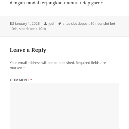
dengan modal terjangkau namun tetap gacor.
Posted
Author
Tags
January 1, 2026
Joel
situs slot deposit 10 ribu
,
slot bet
on
10rb
,
slot deposit 10rb
Leave a Reply
Your email address will not be published.
Required fields are
marked
*
COMMENT
*