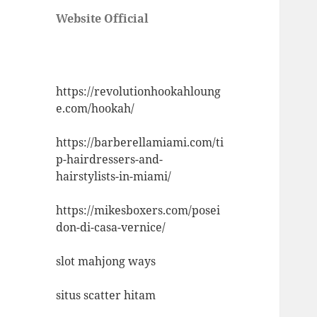
Website Official
https://revolutionhookahloung
e.com/hookah/
https://barberellamiami.com/ti
p-hairdressers-and-
hairstylists-in-miami/
https://mikesboxers.com/posei
don-di-casa-vernice/
slot mahjong ways
situs scatter hitam