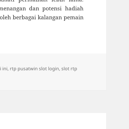
emenangan dan potensi hadiah
oleh berbagai kalangan pemain
i ini
,
rtp pusatwin slot login
,
slot rtp