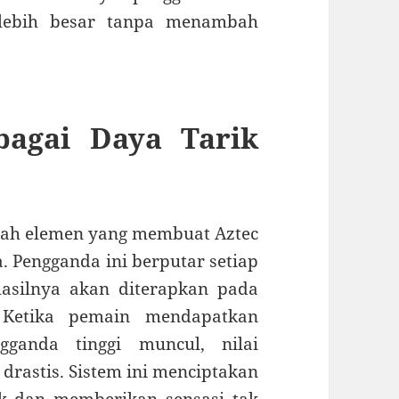
lebih besar tanpa menambah
bagai Daya Tarik
alah elemen yang membuat Aztec
a. Pengganda ini berputar setiap
asilnya akan diterapkan pada
 Ketika pemain mendapatkan
ganda tinggi muncul, nilai
rastis. Sistem ini menciptakan