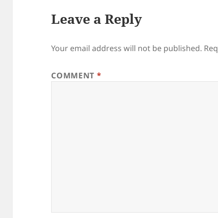
Leave a Reply
Your email address will not be published.
Req
COMMENT
*