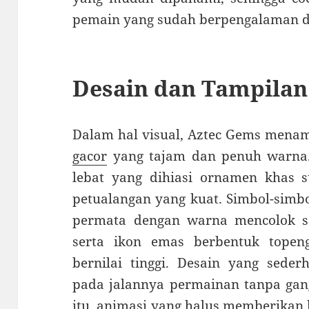
pemain yang sudah berpengalaman da
Desain dan Tampila
Dalam hal visual, Aztec Gems mena
gacor
yang tajam dan penuh warna.
lebat yang dihiasi ornamen khas 
petualangan yang kuat. Simbol-simbol
permata dengan warna mencolok sep
serta ikon emas berbentuk topen
bernilai tinggi. Desain yang sed
pada jalannya permainan tanpa gang
itu, animasi yang halus memberikan