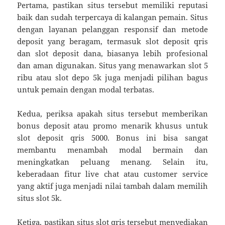
Pertama, pastikan situs tersebut memiliki reputasi
baik dan sudah terpercaya di kalangan pemain. Situs
dengan layanan pelanggan responsif dan metode
deposit yang beragam, termasuk slot deposit qris
dan slot deposit dana, biasanya lebih profesional
dan aman digunakan. Situs yang menawarkan slot 5
ribu atau slot depo 5k juga menjadi pilihan bagus
untuk pemain dengan modal terbatas.
Kedua, periksa apakah situs tersebut memberikan
bonus deposit atau promo menarik khusus untuk
slot deposit qris 5000. Bonus ini bisa sangat
membantu menambah modal bermain dan
meningkatkan peluang menang. Selain itu,
keberadaan fitur live chat atau customer service
yang aktif juga menjadi nilai tambah dalam memilih
situs slot 5k.
Ketiga, pastikan situs slot qris tersebut menyediakan