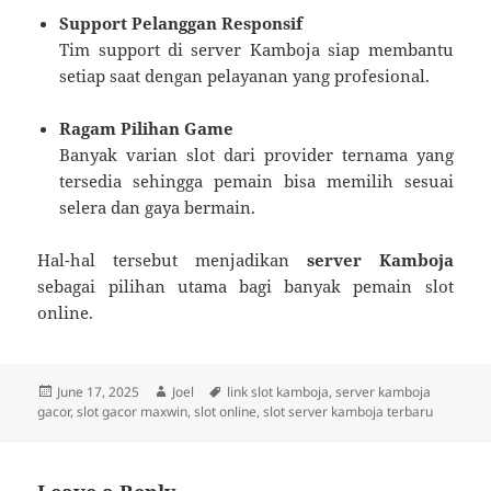
Support Pelanggan Responsif
Tim support di server Kamboja siap membantu
setiap saat dengan pelayanan yang profesional.
Ragam Pilihan Game
Banyak varian slot dari provider ternama yang
tersedia sehingga pemain bisa memilih sesuai
selera dan gaya bermain.
Hal-hal tersebut menjadikan
server Kamboja
sebagai pilihan utama bagi banyak pemain slot
online.
Posted
Author
Tags
June 17, 2025
Joel
link slot kamboja
,
server kamboja
on
gacor
,
slot gacor maxwin
,
slot online
,
slot server kamboja terbaru