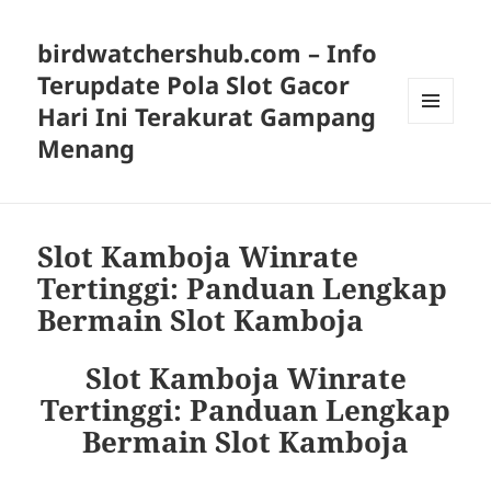
birdwatchershub.com – Info
Terupdate Pola Slot Gacor
Hari Ini Terakurat Gampang
MENU
Menang
AND
WIDGETS
Slot Kamboja Winrate
Tertinggi: Panduan Lengkap
Bermain Slot Kamboja
Slot Kamboja Winrate
Tertinggi: Panduan Lengkap
Bermain Slot Kamboja