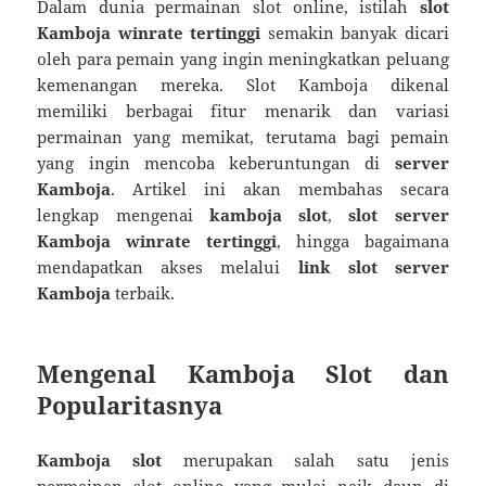
Dalam dunia permainan slot online, istilah
slot
Kamboja winrate tertinggi
semakin banyak dicari
oleh para pemain yang ingin meningkatkan peluang
kemenangan mereka. Slot Kamboja dikenal
memiliki berbagai fitur menarik dan variasi
permainan yang memikat, terutama bagi pemain
yang ingin mencoba keberuntungan di
server
Kamboja
. Artikel ini akan membahas secara
lengkap mengenai
kamboja slot
,
slot server
Kamboja winrate tertinggi
, hingga bagaimana
mendapatkan akses melalui
link slot server
Kamboja
terbaik.
Mengenal Kamboja Slot dan
Popularitasnya
Kamboja slot
merupakan salah satu jenis