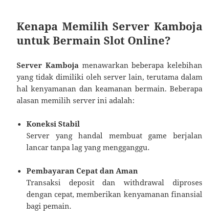
Kenapa Memilih Server Kamboja
untuk Bermain Slot Online?
Server Kamboja
menawarkan beberapa kelebihan
yang tidak dimiliki oleh server lain, terutama dalam
hal kenyamanan dan keamanan bermain. Beberapa
alasan memilih server ini adalah:
Koneksi Stabil
Server yang handal membuat game berjalan
lancar tanpa lag yang mengganggu.
Pembayaran Cepat dan Aman
Transaksi deposit dan withdrawal diproses
dengan cepat, memberikan kenyamanan finansial
bagi pemain.