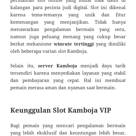
permainan slot online yang mulai naik daun di
kalangan para pecinta judi digital. Slot ini dikenal
karena tema-temanya yang unik dan fitur
kemenangan yang menjanjikan. Tidak hanya
menawarkan pengalaman bermain yang seru,
namun juga peluang menang yang cukup besar
berkat mekanisme
winrate tertinggi
yang dimiliki
oleh beberapa varian slot Kamboja.
Selain itu,
server Kamboja
menjadi daya tarik
tersendiri karena menyediakan layanan yang stabil
dan pembayaran yang cepat. Hal ini membuat
pemain merasa aman dan nyaman saat bermain.
Keunggulan Slot Kamboja VIP
Bagi pemain yang mencari pengalaman bermain
yang lebih eksklusif dan keuntungan lebih besar,