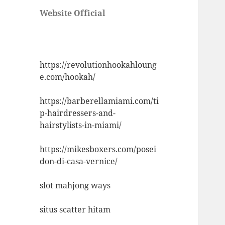
Website Official
https://revolutionhookahloung
e.com/hookah/
https://barberellamiami.com/ti
p-hairdressers-and-
hairstylists-in-miami/
https://mikesboxers.com/posei
don-di-casa-vernice/
slot mahjong ways
situs scatter hitam