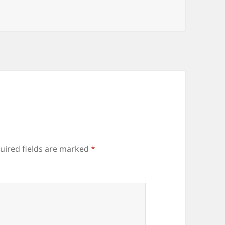
uired fields are marked
*