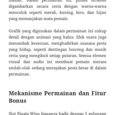
hadiah. Dalam permainan ini, piñata tersebut
digambarkan secara ceria dengan warna-warna
mencolok seperti merah, kuning, biru, dan hijau
yang memanjakan mata pemain.
Grafik yang digunakan dalam permainan ini cukup
detail dengan animasi yang halus. Efek suara juga
menambah keseruan, menghadirkan suasana pesta
yang hidup, seperti dentingan lonceng dan musik
ceria yang mengikuti setiap putaran. Semua elemen
visual dan audio ini membuat pemain merasa
seolah-olah sedang merayakan pesta besar di dalam
permainan.
Mekanisme Permainan dan Fitur
Bonus
Slot Pinata Wins biasanya hadir dengan 5 gulungan