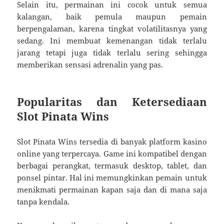
Selain itu, permainan ini cocok untuk semua
kalangan, baik pemula maupun pemain
berpengalaman, karena tingkat volatilitasnya yang
sedang. Ini membuat kemenangan tidak terlalu
jarang tetapi juga tidak terlalu sering sehingga
memberikan sensasi adrenalin yang pas.
Popularitas dan Ketersediaan
Slot Pinata Wins
Slot Pinata Wins tersedia di banyak platform kasino
online yang terpercaya. Game ini kompatibel dengan
berbagai perangkat, termasuk desktop, tablet, dan
ponsel pintar. Hal ini memungkinkan pemain untuk
menikmati permainan kapan saja dan di mana saja
tanpa kendala.