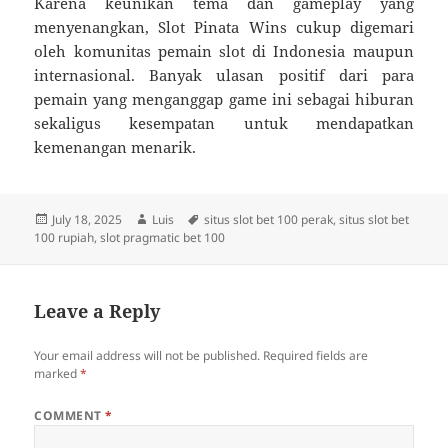
Karena keunikan tema dan gameplay yang
menyenangkan, Slot Pinata Wins cukup digemari
oleh komunitas pemain slot di Indonesia maupun
internasional. Banyak ulasan positif dari para
pemain yang menganggap game ini sebagai hiburan
sekaligus kesempatan untuk mendapatkan
kemenangan menarik.
Posted
Author
Tags
July 18, 2025
Luis
situs slot bet 100 perak
,
situs slot bet
on
100 rupiah
,
slot pragmatic bet 100
Leave a Reply
Your email address will not be published.
Required fields are
marked
*
COMMENT
*