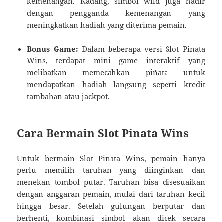
kemenangan. Kadang, simbol wild juga hadir
dengan pengganda kemenangan yang
meningkatkan hadiah yang diterima pemain.
Bonus Game:
Dalam beberapa versi Slot Pinata
Wins, terdapat mini game interaktif yang
melibatkan memecahkan piñata untuk
mendapatkan hadiah langsung seperti kredit
tambahan atau jackpot.
Cara Bermain Slot Pinata Wins
Untuk bermain Slot Pinata Wins, pemain hanya
perlu memilih taruhan yang diinginkan dan
menekan tombol putar. Taruhan bisa disesuaikan
dengan anggaran pemain, mulai dari taruhan kecil
hingga besar. Setelah gulungan berputar dan
berhenti, kombinasi simbol akan dicek secara