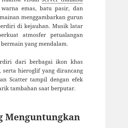
 warna emas, batu pasir, dan
permainan menggambarkan gurun
rdiri di kejauhan. Musik latar
erkuat atmosfer petualangan
n bermain yang mendalam.
diri dari berbagai ikon khas
, serta hieroglif yang dirancang
dan Scatter tampil dengan efek
arik tambahan saat berputar.
ng Menguntungkan