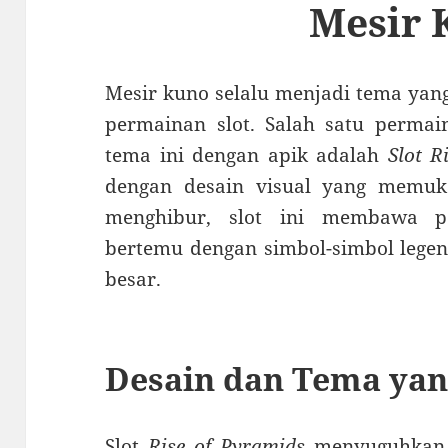
Mesir 
Mesir kuno selalu menjadi tema ya
permainan slot. Salah satu permai
tema ini dengan apik adalah
Slot R
dengan desain visual yang memuk
menghibur, slot ini membawa pe
bertemu dengan simbol-simbol lege
besar.
Desain dan Tema ya
Slot
Rise of Pyramids
menyuguhkan 