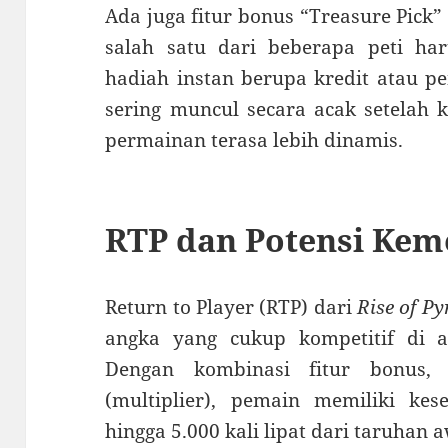
Ada juga fitur bonus “Treasure Pick
salah satu dari beberapa peti h
hadiah instan berupa kredit atau p
sering muncul secara acak setelah
permainan terasa lebih dinamis.
RTP dan Potensi Ke
Return to Player (RTP) dari
Rise of P
angka yang cukup kompetitif di an
Dengan kombinasi fitur bonus,
(multiplier), pemain memiliki k
hingga 5.000 kali lipat dari taruhan 