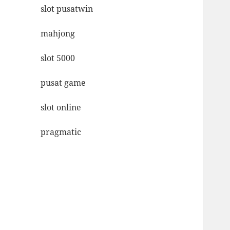
slot pusatwin
mahjong
slot 5000
pusat game
slot online
pragmatic