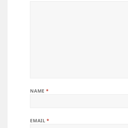
NAME
*
EMAIL
*