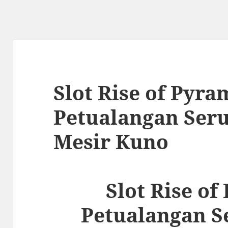
Slot Rise of Pyra
Petualangan Seru
Mesir Kuno
Slot Rise of
Petualangan S