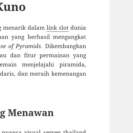
Kuno
ng menarik dalam
link slot
dunia
nan yang berhasil mengangkat
ise of Pyramids
. Dikembangkan
au dan fitur permainan yang
main menjelajahi piramida,
ndaris, dan meraih kemenangan
ng Menawan
nuansa visual
server thailand