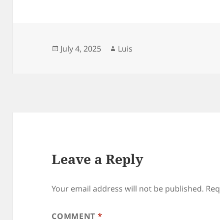
Posted
Author
July 4, 2025
Luis
on
Leave a Reply
Your email address will not be published.
Req
COMMENT
*