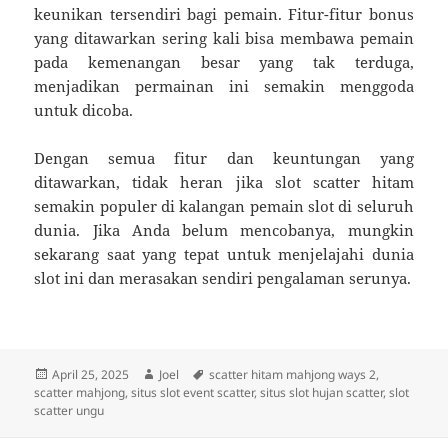
keunikan tersendiri bagi pemain. Fitur-fitur bonus
yang ditawarkan sering kali bisa membawa pemain
pada kemenangan besar yang tak terduga,
menjadikan permainan ini semakin menggoda
untuk dicoba.
Dengan semua fitur dan keuntungan yang
ditawarkan, tidak heran jika slot scatter hitam
semakin populer di kalangan pemain slot di seluruh
dunia. Jika Anda belum mencobanya, mungkin
sekarang saat yang tepat untuk menjelajahi dunia
slot ini dan merasakan sendiri pengalaman serunya.
Posted
Author
Tags
April 25, 2025
Joel
scatter hitam mahjong ways 2
,
on
scatter mahjong
,
situs slot event scatter
,
situs slot hujan scatter
,
slot
scatter ungu