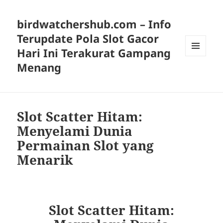
birdwatchershub.com – Info
Terupdate Pola Slot Gacor
Hari Ini Terakurat Gampang
MENU
Menang
AND
WIDGETS
Slot Scatter Hitam:
Menyelami Dunia
Permainan Slot yang
Menarik
Slot Scatter Hitam: