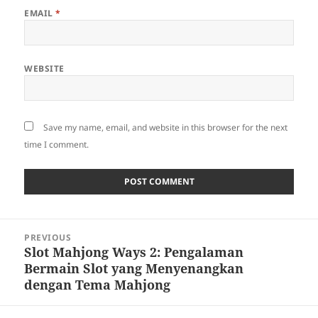
EMAIL
*
WEBSITE
Save my name, email, and website in this browser for the next
time I comment.
Post
PREVIOUS
navigation
Slot Mahjong Ways 2: Pengalaman
Previous
Bermain Slot yang Menyenangkan
post:
dengan Tema Mahjong