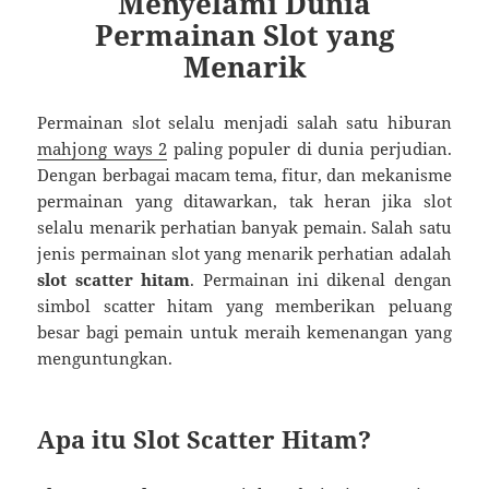
Menyelami Dunia
Permainan Slot yang
Menarik
Permainan slot selalu menjadi salah satu hiburan
mahjong ways 2
paling populer di dunia perjudian.
Dengan berbagai macam tema, fitur, dan mekanisme
permainan yang ditawarkan, tak heran jika slot
selalu menarik perhatian banyak pemain. Salah satu
jenis permainan slot yang menarik perhatian adalah
slot scatter hitam
. Permainan ini dikenal dengan
simbol scatter hitam yang memberikan peluang
besar bagi pemain untuk meraih kemenangan yang
menguntungkan.
Apa itu Slot Scatter Hitam?