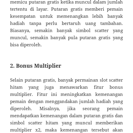
memicu putaran gratis ketika muncul dalam jumlah
tertentu di layar. Putaran gratis memberi pemain
kesempatan untuk memenangkan lebih banyak
hadiah tanpa perlu bertaruh uang tambahan.
Biasanya, semakin banyak simbol scatter yang
muncul, semakin banyak pula putaran gratis yang
bisa diperoleh.
2. Bonus Multiplier
Selain putaran gratis, banyak permainan slot scatter
hitam yang juga menawarkan fitur bonus
multiplier. Fitur ini meningkatkan kemenangan
pemain dengan menggandakan jumlah hadiah yang
diperoleh. Misalnya, jika seorang pemain
mendapatkan kemenangan dalam putaran gratis dan
simbol scatter hitam yang muncul memberikan
multiplier x2, maka kemenangan tersebut akan