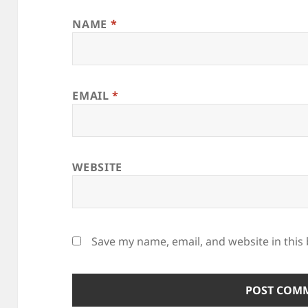
NAME
*
EMAIL
*
WEBSITE
Save my name, email, and website in this