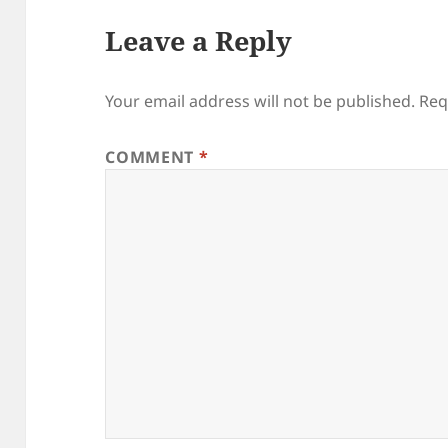
Leave a Reply
Your email address will not be published.
Req
COMMENT
*