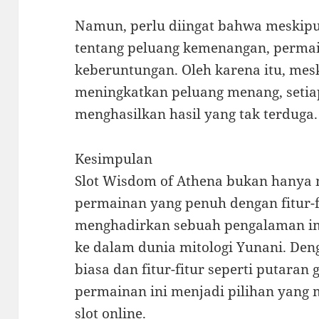
Namun, perlu diingat bahwa meski
tentang peluang kemenangan, permai
keberuntungan. Oleh karena itu, mes
meningkatkan peluang menang, setiap
menghasilkan hasil yang tak terduga.
Kesimpulan
Slot Wisdom of Athena bukan hanya
permainan yang penuh dengan fitur-fi
menghadirkan sebuah pengalaman i
ke dalam dunia mitologi Yunani. Deng
biasa dan fitur-fitur seperti putaran 
permainan ini menjadi pilihan yang
slot online.