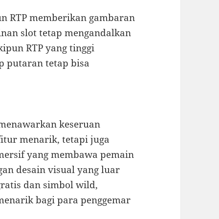
pun RTP memberikan gambaran
nan slot tetap mengandalkan
kipun RTP yang tinggi
 putaran tetap bisa
 menawarkan keseruan
tur menarik, tetapi juga
mersif yang membawa pemain
an desain visual yang luar
gratis dan simbol wild,
 menarik bagi para penggemar