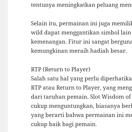
tentunya meningkatkan peluang mend
Selain itu, permainan ini juga memili
wild dapat menggantikan simbol la
kemenangan. Fitur ini sangat bergu
kemungkinan meraih hadiah besar.
RTP (Return to Player)
Salah satu hal yang perlu diperhatik
RTP atau Return to Player, yang men
dari taruhan pemain. Slot Wisdom o
cukup menguntungkan, biasanya berk
yang berarti bahwa permainan ini m
cukup baik bagi pemain.