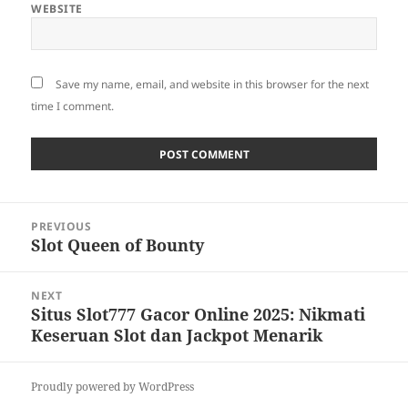
WEBSITE
Save my name, email, and website in this browser for the next
time I comment.
Post
PREVIOUS
navigation
Slot Queen of Bounty
Previous
post:
NEXT
Situs Slot777 Gacor Online 2025: Nikmati
Next
Keseruan Slot dan Jackpot Menarik
post:
Proudly powered by WordPress