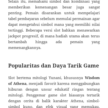
Selain itu, memahami simbol dan kombinasi yang
memberikan kemenangan besar juga sangat
penting. Pemain disarankan untuk mempelajari
tabel pembayaran sebelum memulai permainan agar
dapat mengetahui simbol mana yang memiliki nilai
tertinggi. Beberapa versi slot bahkan menawarkan
jackpot progresif, di mana hadiah utama akan terus
bertambah hingga ada pemain yang
memenangkannya.
Popularitas dan Daya Tarik Game
Slot bertema mitologi Yunani, khususnya
Wisdom
of Athena
, menjadi favorit karena menggabungkan
hiburan dengan unsur edukatif ringan tentang
mitologi. Penggemar game slot biasanya tertarik
dengan cerita di balik karakter Athena, simbol-
simbol kuno, dan efek visual yang memukau.