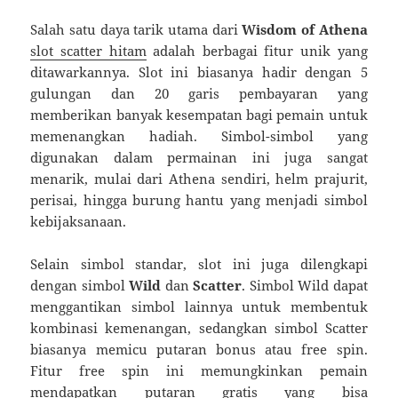
Salah satu daya tarik utama dari
Wisdom of Athena
slot scatter hitam
adalah berbagai fitur unik yang
ditawarkannya. Slot ini biasanya hadir dengan 5
gulungan dan 20 garis pembayaran yang
memberikan banyak kesempatan bagi pemain untuk
memenangkan hadiah. Simbol-simbol yang
digunakan dalam permainan ini juga sangat
menarik, mulai dari Athena sendiri, helm prajurit,
perisai, hingga burung hantu yang menjadi simbol
kebijaksanaan.
Selain simbol standar, slot ini juga dilengkapi
dengan simbol
Wild
dan
Scatter
. Simbol Wild dapat
menggantikan simbol lainnya untuk membentuk
kombinasi kemenangan, sedangkan simbol Scatter
biasanya memicu putaran bonus atau free spin.
Fitur free spin ini memungkinkan pemain
mendapatkan putaran gratis yang bisa