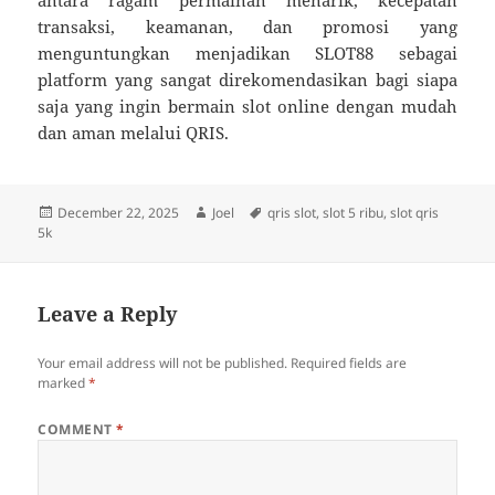
antara ragam permainan menarik, kecepatan
transaksi, keamanan, dan promosi yang
menguntungkan menjadikan SLOT88 sebagai
platform yang sangat direkomendasikan bagi siapa
saja yang ingin bermain slot online dengan mudah
dan aman melalui QRIS.
Posted
Author
Tags
December 22, 2025
Joel
qris slot
,
slot 5 ribu
,
slot qris
on
5k
Leave a Reply
Your email address will not be published.
Required fields are
marked
*
COMMENT
*