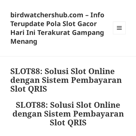
birdwatchershub.com – Info
Terupdate Pola Slot Gacor
Hari Ini Terakurat Gampang
MENU
Menang
AND
WIDGETS
SLOT88: Solusi Slot Online
dengan Sistem Pembayaran
Slot QRIS
SLOT88: Solusi Slot Online
dengan Sistem Pembayaran
Slot QRIS