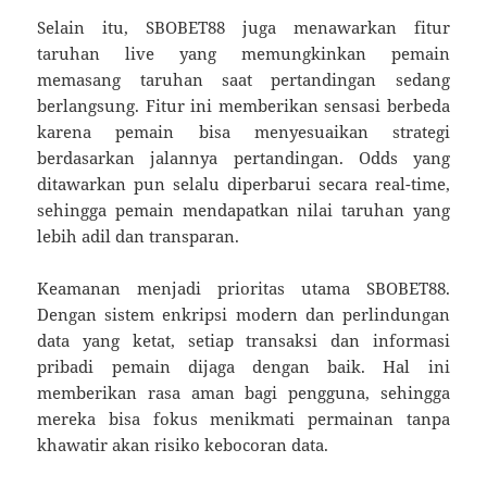
Selain itu, SBOBET88 juga menawarkan fitur
taruhan live yang memungkinkan pemain
memasang taruhan saat pertandingan sedang
berlangsung. Fitur ini memberikan sensasi berbeda
karena pemain bisa menyesuaikan strategi
berdasarkan jalannya pertandingan. Odds yang
ditawarkan pun selalu diperbarui secara real-time,
sehingga pemain mendapatkan nilai taruhan yang
lebih adil dan transparan.
Keamanan menjadi prioritas utama SBOBET88.
Dengan sistem enkripsi modern dan perlindungan
data yang ketat, setiap transaksi dan informasi
pribadi pemain dijaga dengan baik. Hal ini
memberikan rasa aman bagi pengguna, sehingga
mereka bisa fokus menikmati permainan tanpa
khawatir akan risiko kebocoran data.