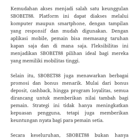
Kemudahan akses menjadi salah satu keunggulan
SBOBET88. Platform ini dapat diakses melalui
komputer maupun smartphone, dengan tampilan
yang responsif dan mudah digunakan. Dengan
aplikasi mobile, pemain bisa memasang taruhan
kapan saja dan di mana saja. Fleksibilitas ini
menjadikan SBOBET88 pilihan ideal bagi mereka
yang memiliki mobilitas tinggi.
Selain itu, SBOBET88 juga menawarkan berbagai
promosi dan bonus menarik. Mulai dari bonus
deposit, cashback, hingga program loyalitas, semua
dirancang untuk memberikan nilai tambah bagi
pemain. Strategi ini tidak hanya meningkatkan
kepuasan pengguna, tetapi juga memberikan
keuntungan nyata bagi para pemain setia.
Secara keseluruhan, SBOBET88 bukan hanya