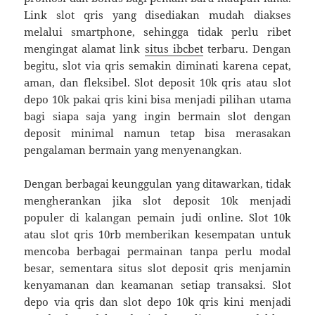
Link slot qris yang disediakan mudah diakses
melalui smartphone, sehingga tidak perlu ribet
mengingat alamat link
situs ibcbet
terbaru. Dengan
begitu, slot via qris semakin diminati karena cepat,
aman, dan fleksibel. Slot deposit 10k qris atau slot
depo 10k pakai qris kini bisa menjadi pilihan utama
bagi siapa saja yang ingin bermain slot dengan
deposit minimal namun tetap bisa merasakan
pengalaman bermain yang menyenangkan.
Dengan berbagai keunggulan yang ditawarkan, tidak
mengherankan jika slot deposit 10k menjadi
populer di kalangan pemain judi online. Slot 10k
atau slot qris 10rb memberikan kesempatan untuk
mencoba berbagai permainan tanpa perlu modal
besar, sementara situs slot deposit qris menjamin
kenyamanan dan keamanan setiap transaksi. Slot
depo via qris dan slot depo 10k qris kini menjadi