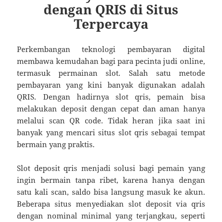
dengan QRIS di Situs
Terpercaya
Perkembangan teknologi pembayaran digital
membawa kemudahan bagi para pecinta judi online,
termasuk permainan slot. Salah satu metode
pembayaran yang kini banyak digunakan adalah
QRIS. Dengan hadirnya slot qris, pemain bisa
melakukan deposit dengan cepat dan aman hanya
melalui scan QR code. Tidak heran jika saat ini
banyak yang mencari situs slot qris sebagai tempat
bermain yang praktis.
Slot deposit qris menjadi solusi bagi pemain yang
ingin bermain tanpa ribet, karena hanya dengan
satu kali scan, saldo bisa langsung masuk ke akun.
Beberapa situs menyediakan slot deposit via qris
dengan nominal minimal yang terjangkau, seperti