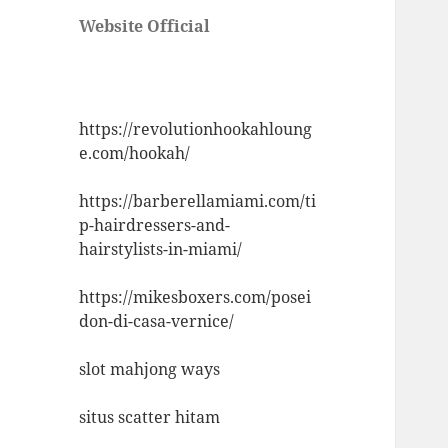
Website Official
https://revolutionhookahloung
e.com/hookah/
https://barberellamiami.com/ti
p-hairdressers-and-
hairstylists-in-miami/
https://mikesboxers.com/posei
don-di-casa-vernice/
slot mahjong ways
situs scatter hitam