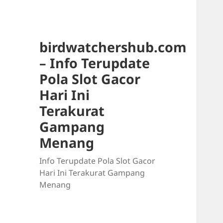
birdwatchershub.com
– Info Terupdate
Pola Slot Gacor
Hari Ini
Terakurat
Gampang
Menang
Info Terupdate Pola Slot Gacor
Hari Ini Terakurat Gampang
Menang