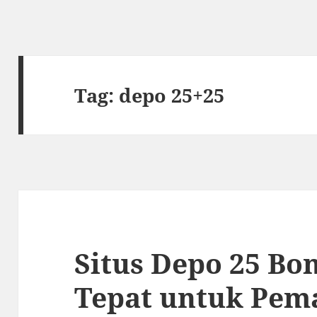
Tag:
depo 25+25
Situs Depo 25 Bon
Tepat untuk Pema