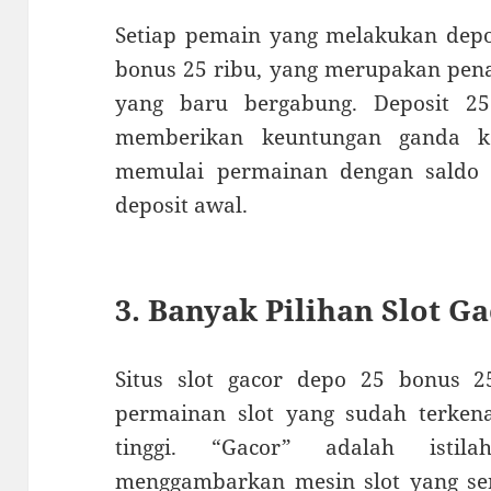
Setiap pemain yang melakukan depo
bonus 25 ribu, yang merupakan pena
yang baru bergabung. Deposit 
memberikan keuntungan ganda k
memulai permainan dengan saldo 
deposit awal.
3. Banyak Pilihan Slot G
Situs slot gacor depo 25 bonus 
permainan slot yang sudah terken
tinggi. “Gacor” adalah isti
menggambarkan mesin slot yang s