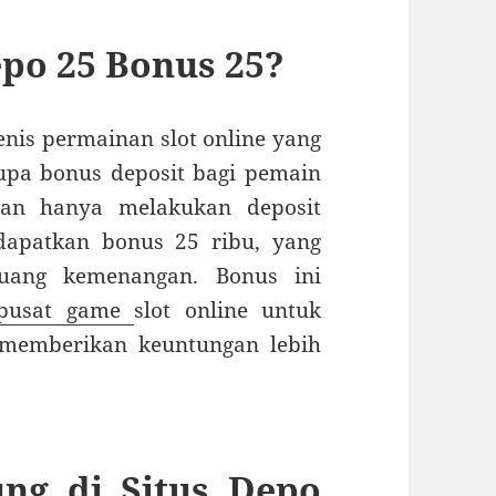
epo 25 Bonus 25?
enis permainan slot online yang
pa bonus deposit bagi pemain
an hanya melakukan deposit
dapatkan bonus 25 ribu, yang
luang kemenangan. Bonus ini
pusat game
slot online untuk
 memberikan keuntungan lebih
ng di Situs Depo