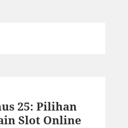
us 25: Pilihan
in Slot Online