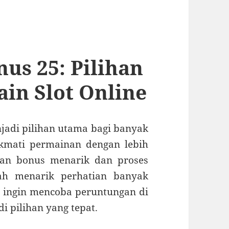
nus 25: Pilihan
in Slot Online
jadi pilihan utama bagi banyak
ikmati permainan dengan lebih
an bonus menarik dan proses
lah menarik perhatian banyak
g ingin mencoba peruntungan di
di pilihan yang tepat.