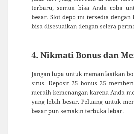
terbaru, semua bisa Anda coba u
besar. Slot depo ini tersedia dengan
bisa disesuaikan dengan selera perm
4. Nikmati Bonus dan M
Jangan lupa untuk memanfaatkan bon
situs. Deposit 25 bonus 25 memberi
meraih kemenangan karena Anda me
yang lebih besar. Peluang untuk me
besar pun semakin terbuka lebar.