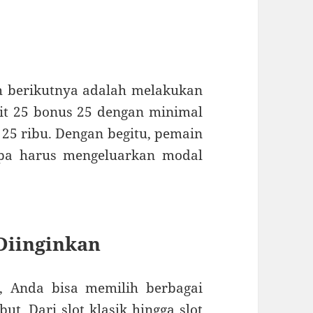
ah berikutnya adalah melakukan
sit 25 bonus 25 dengan minimal
 25 ribu. Dengan begitu, pemain
npa harus mengeluarkan modal
 Diinginkan
t, Anda bisa memilih berbagai
but. Dari slot klasik hingga slot