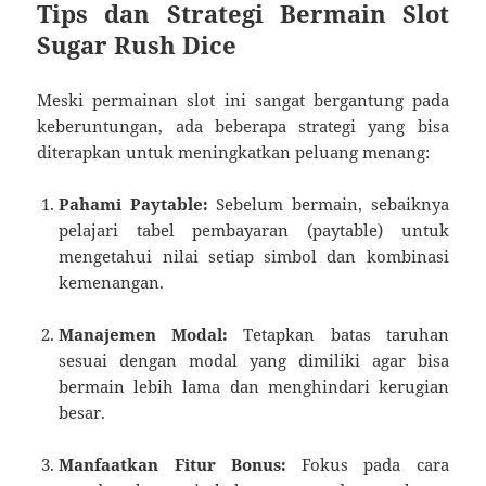
Tips dan Strategi Bermain Slot
Sugar Rush Dice
Meski permainan slot ini sangat bergantung pada
keberuntungan, ada beberapa strategi yang bisa
diterapkan untuk meningkatkan peluang menang:
Pahami Paytable:
Sebelum bermain, sebaiknya
pelajari tabel pembayaran (paytable) untuk
mengetahui nilai setiap simbol dan kombinasi
kemenangan.
Manajemen Modal:
Tetapkan batas taruhan
sesuai dengan modal yang dimiliki agar bisa
bermain lebih lama dan menghindari kerugian
besar.
Manfaatkan Fitur Bonus:
Fokus pada cara