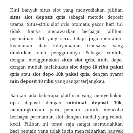
Kini banyak situs slot yang menyediakan pilihan
situs slot deposit qris
sebagai metode deposit
utama. Situs-situs
slot qris otomatis
gacor hari ini
tidak hanya menawarkan berbagai pilihan
permainan slot yang seru, tetapi juga menjamin
keamanan dan kenyamanan transaksi yang
dilakukan oleh penggunanya. Sebagai contoh,
dengan menggunakan
situs slot qris
, Anda dapat
dengan mudah melakukan
slot depo 10 ribu pakai
qris
atau
slot depo 10k pakai qris
, dengan syarat
min deposit 10 ribu
yang sangat terjangkau.
Bahkan ada beberapa platform yang menyediakan
opsi deposit dengan
minimal deposit 10k
,
memungkinkan para pemain untuk mencoba
berbagai permainan slot dengan modal yang relatif
kecil. Pilihan ini tentu saja sangat memudahkan
bagi pemain yang tidak ingin mengeluarkan banyak