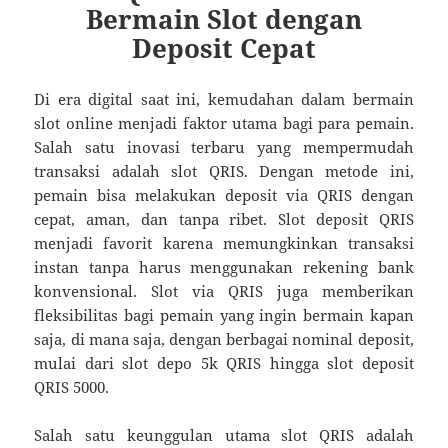
Bermain Slot dengan
Deposit Cepat
Di era digital saat ini, kemudahan dalam bermain
slot online menjadi faktor utama bagi para pemain.
Salah satu inovasi terbaru yang mempermudah
transaksi adalah slot QRIS. Dengan metode ini,
pemain bisa melakukan deposit via QRIS dengan
cepat, aman, dan tanpa ribet. Slot deposit QRIS
menjadi favorit karena memungkinkan transaksi
instan tanpa harus menggunakan rekening bank
konvensional. Slot via QRIS juga memberikan
fleksibilitas bagi pemain yang ingin bermain kapan
saja, di mana saja, dengan berbagai nominal deposit,
mulai dari slot depo 5k QRIS hingga slot deposit
QRIS 5000.
Salah satu keunggulan utama slot QRIS adalah