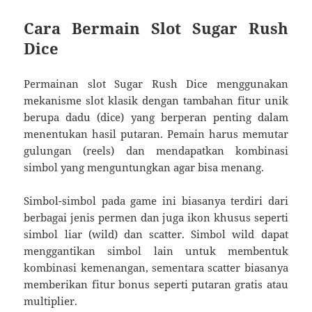
Cara Bermain Slot Sugar Rush
Dice
Permainan slot Sugar Rush Dice menggunakan
mekanisme slot klasik dengan tambahan fitur unik
berupa dadu (dice) yang berperan penting dalam
menentukan hasil putaran. Pemain harus memutar
gulungan (reels) dan mendapatkan kombinasi
simbol yang menguntungkan agar bisa menang.
Simbol-simbol pada game ini biasanya terdiri dari
berbagai jenis permen dan juga ikon khusus seperti
simbol liar (wild) dan scatter. Simbol wild dapat
menggantikan simbol lain untuk membentuk
kombinasi kemenangan, sementara scatter biasanya
memberikan fitur bonus seperti putaran gratis atau
multiplier.