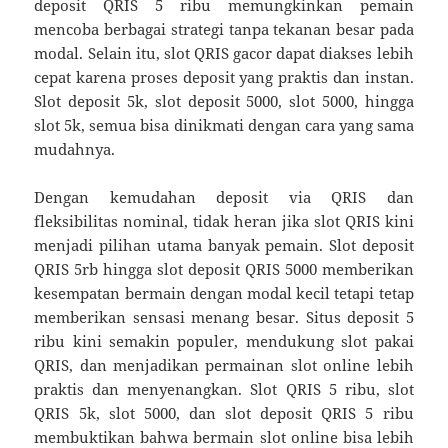
deposit QRIS 5 ribu memungkinkan pemain
mencoba berbagai strategi tanpa tekanan besar pada
modal. Selain itu, slot QRIS gacor dapat diakses lebih
cepat karena proses deposit yang praktis dan instan.
Slot deposit 5k, slot deposit 5000, slot 5000, hingga
slot 5k, semua bisa dinikmati dengan cara yang sama
mudahnya.
Dengan kemudahan deposit via QRIS dan
fleksibilitas nominal, tidak heran jika slot QRIS kini
menjadi pilihan utama banyak pemain. Slot deposit
QRIS 5rb hingga slot deposit QRIS 5000 memberikan
kesempatan bermain dengan modal kecil tetapi tetap
memberikan sensasi menang besar. Situs deposit 5
ribu kini semakin populer, mendukung slot pakai
QRIS, dan menjadikan permainan slot online lebih
praktis dan menyenangkan. Slot QRIS 5 ribu, slot
QRIS 5k, slot 5000, dan slot deposit QRIS 5 ribu
membuktikan bahwa bermain slot online bisa lebih