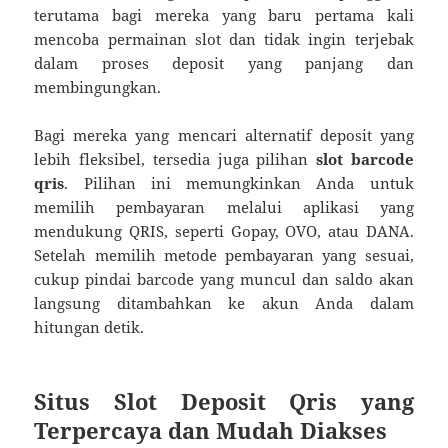
terutama bagi mereka yang baru pertama kali
mencoba permainan slot dan tidak ingin terjebak
dalam proses deposit yang panjang dan
membingungkan.
Bagi mereka yang mencari alternatif deposit yang
lebih fleksibel, tersedia juga pilihan
slot barcode
qris
. Pilihan ini memungkinkan Anda untuk
memilih pembayaran melalui aplikasi yang
mendukung QRIS, seperti Gopay, OVO, atau DANA.
Setelah memilih metode pembayaran yang sesuai,
cukup pindai barcode yang muncul dan saldo akan
langsung ditambahkan ke akun Anda dalam
hitungan detik.
Situs Slot Deposit Qris yang
Terpercaya dan Mudah Diakses