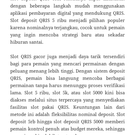
dengan beberapa langkah mudah menggunakan
aplikasi pembayaran digital yang mendukung QRIS.
Slot deposit QRIS 5 ribu menjadi pilihan populer
karena nominalnya terjangkau, cocok untuk pemain
yang ingin mencoba strategi baru atau sekadar
hiburan santai.
Slot QRIS gacor juga menjadi daya tarik tersendiri
bagi para pemain yang mencari permainan dengan
peluang menang lebih tinggi. Dengan sistem deposit
QRIS, pemain bisa langsung mencoba berbagai
permainan tanpa harus menunggu proses verifikasi
lama. Slot 5 ribu, slot 5k, atau slot 5000 kini bisa
diakses melalui situs terpercaya yang menyediakan
fasilitas slot pakai QRIS. Keuntungan lain dari
metode ini adalah fleksibilitas nominal deposit. Slot
deposit 5rb hingga slot deposit QRIS 5000 memberi
pemain kontrol penuh atas budget mereka, sehingga