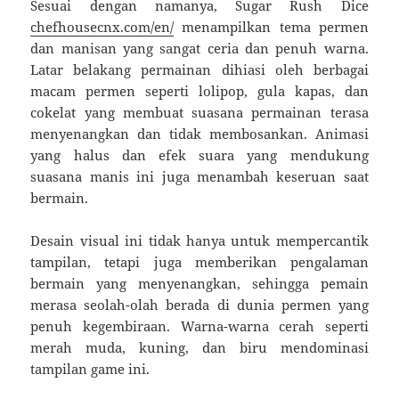
Sesuai dengan namanya, Sugar Rush Dice
chefhousecnx.com/en/
menampilkan tema permen
dan manisan yang sangat ceria dan penuh warna.
Latar belakang permainan dihiasi oleh berbagai
macam permen seperti lolipop, gula kapas, dan
cokelat yang membuat suasana permainan terasa
menyenangkan dan tidak membosankan. Animasi
yang halus dan efek suara yang mendukung
suasana manis ini juga menambah keseruan saat
bermain.
Desain visual ini tidak hanya untuk mempercantik
tampilan, tetapi juga memberikan pengalaman
bermain yang menyenangkan, sehingga pemain
merasa seolah-olah berada di dunia permen yang
penuh kegembiraan. Warna-warna cerah seperti
merah muda, kuning, dan biru mendominasi
tampilan game ini.