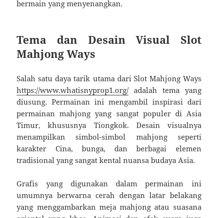
bermain yang menyenangkan.
Tema dan Desain Visual Slot
Mahjong Ways
Salah satu daya tarik utama dari Slot Mahjong Ways
https://www.whatisnyprop1.org/
adalah tema yang
diusung. Permainan ini mengambil inspirasi dari
permainan mahjong yang sangat populer di Asia
Timur, khususnya Tiongkok. Desain visualnya
menampilkan simbol-simbol mahjong seperti
karakter Cina, bunga, dan berbagai elemen
tradisional yang sangat kental nuansa budaya Asia.
Grafis yang digunakan dalam permainan ini
umumnya berwarna cerah dengan latar belakang
yang menggambarkan meja mahjong atau suasana