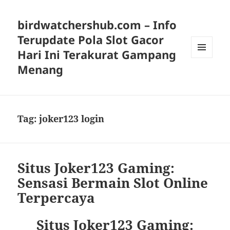
birdwatchershub.com – Info
Terupdate Pola Slot Gacor
Hari Ini Terakurat Gampang
MENU
Menang
AND
WIDGETS
Tag:
joker123 login
Situs Joker123 Gaming:
Sensasi Bermain Slot Online
Terpercaya
Situs Joker123 Gaming: