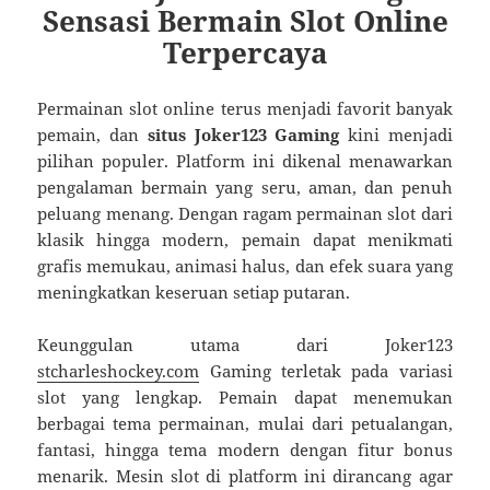
Sensasi Bermain Slot Online
Terpercaya
Permainan slot online terus menjadi favorit banyak
pemain, dan
situs Joker123 Gaming
kini menjadi
pilihan populer. Platform ini dikenal menawarkan
pengalaman bermain yang seru, aman, dan penuh
peluang menang. Dengan ragam permainan slot dari
klasik hingga modern, pemain dapat menikmati
grafis memukau, animasi halus, dan efek suara yang
meningkatkan keseruan setiap putaran.
Keunggulan utama dari Joker123
stcharleshockey.com
Gaming terletak pada variasi
slot yang lengkap. Pemain dapat menemukan
berbagai tema permainan, mulai dari petualangan,
fantasi, hingga tema modern dengan fitur bonus
menarik. Mesin slot di platform ini dirancang agar