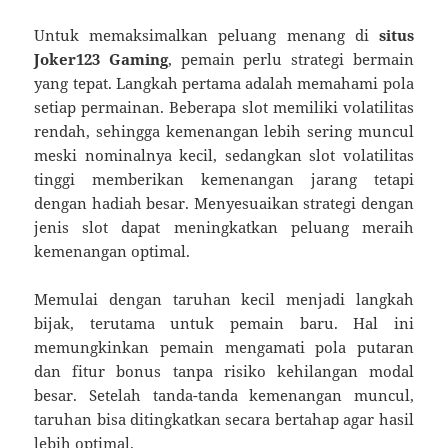
Untuk memaksimalkan peluang menang di
situs
Joker123 Gaming
, pemain perlu strategi bermain
yang tepat. Langkah pertama adalah memahami pola
setiap permainan. Beberapa slot memiliki volatilitas
rendah, sehingga kemenangan lebih sering muncul
meski nominalnya kecil, sedangkan slot volatilitas
tinggi memberikan kemenangan jarang tetapi
dengan hadiah besar. Menyesuaikan strategi dengan
jenis slot dapat meningkatkan peluang meraih
kemenangan optimal.
Memulai dengan taruhan kecil menjadi langkah
bijak, terutama untuk pemain baru. Hal ini
memungkinkan pemain mengamati pola putaran
dan fitur bonus tanpa risiko kehilangan modal
besar. Setelah tanda-tanda kemenangan muncul,
taruhan bisa ditingkatkan secara bertahap agar hasil
lebih optimal.