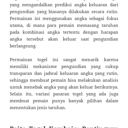
yang mengandalkan prediksi angka keluaran dari
pengundian yang biasanya dilakukan secara rutin.
Permainan ini menggunakan angka sebagai fokus
utama, di mana para pemain memasang taruhan
pada kombinasi angka tertentu dengan harapan
angka tersebut akan keluar saat pengundian
berlangsung.
Permainan togel ini sangat menarik karena
memiliki mekanisme pengundian yang cukup
transparan dan jadwal keluaran angka yang rutin,
sehingga membuat pemain bisa melakukan analisis
untuk menebak angka yang akan keluar berikutnya.
Selain itu, variasi pasaran togel yang ada juga
membuat pemain punya banyak pilihan dalam
menentukan jenis taruhan.