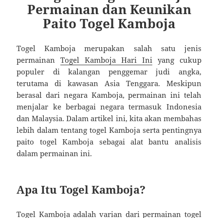
Permainan dan Keunikan
Paito Togel Kamboja
Togel Kamboja merupakan salah satu jenis
permainan
Togel Kamboja Hari Ini
yang cukup
populer di kalangan penggemar judi angka,
terutama di kawasan Asia Tenggara. Meskipun
berasal dari negara Kamboja, permainan ini telah
menjalar ke berbagai negara termasuk Indonesia
dan Malaysia. Dalam artikel ini, kita akan membahas
lebih dalam tentang togel Kamboja serta pentingnya
paito togel Kamboja sebagai alat bantu analisis
dalam permainan ini.
Apa Itu Togel Kamboja?
Togel Kamboja adalah varian dari permainan togel