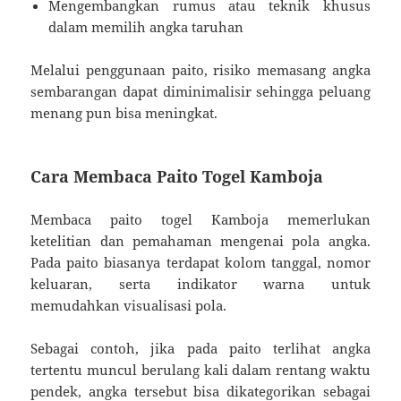
Mengembangkan rumus atau teknik khusus
dalam memilih angka taruhan
Melalui penggunaan paito, risiko memasang angka
sembarangan dapat diminimalisir sehingga peluang
menang pun bisa meningkat.
Cara Membaca Paito Togel Kamboja
Membaca paito togel Kamboja memerlukan
ketelitian dan pemahaman mengenai pola angka.
Pada paito biasanya terdapat kolom tanggal, nomor
keluaran, serta indikator warna untuk
memudahkan visualisasi pola.
Sebagai contoh, jika pada paito terlihat angka
tertentu muncul berulang kali dalam rentang waktu
pendek, angka tersebut bisa dikategorikan sebagai