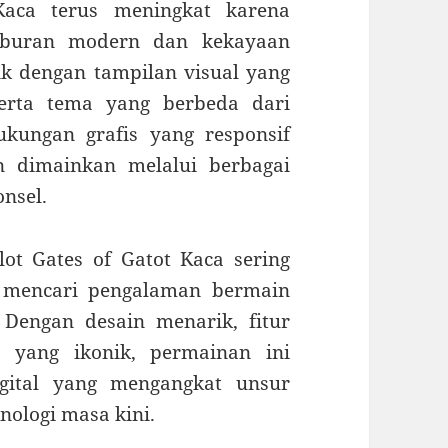
 Kaca terus meningkat karena
iburan modern dan kekayaan
ik dengan tampilan visual yang
 serta tema yang berbeda dari
kungan grafis yang responsif
 dimainkan melalui berbagai
nsel.
ot Gates of Gatot Kaca sering
g mencari pengalaman bermain
 Dengan desain menarik, fitur
is yang ikonik, permainan ini
igital yang mengangkat unsur
ologi masa kini.