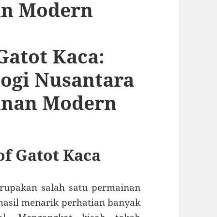
an Modern
 Gatot Kaca:
ogi Nusantara
inan Modern
of Gatot Kaca
rupakan salah satu permainan
hasil menarik perhatian banyak