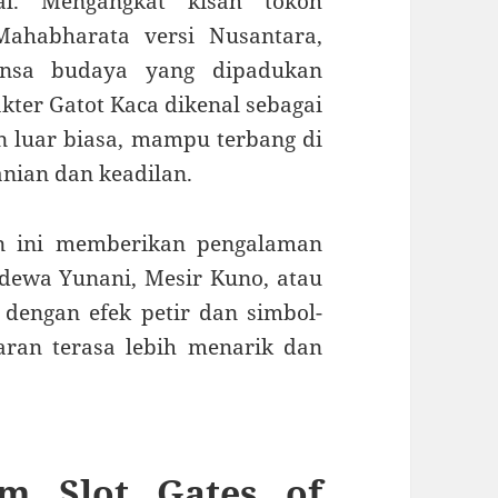
al. Mengangkat kisah tokoh
Mahabharata versi Nusantara,
ansa budaya yang dipadukan
kter Gatot Kaca dikenal sebagai
n luar biasa, mampu terbang di
anian dan keadilan.
an ini memberikan pengalaman
dewa Yunani, Mesir Kuno, atau
 dengan efek petir dan simbol-
aran terasa lebih menarik dan
am Slot Gates of