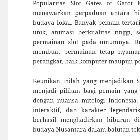
Popularitas Slot Gates of Gatot
menawarkan perpaduan antara h
budaya lokal. Banyak pemain tertar
unik, animasi berkualitas tinggi,
permainan slot pada umumnya. Du
membuat permainan tetap nyaman
perangkat, baik komputer maupun po
Keunikan inilah yang menjadikan Sl
menjadi pilihan bagi pemain yan
dengan nuansa mitologi Indonesia.
interaktif, dan karakter legendar
berhasil menghadirkan hiburan d
budaya Nusantara dalam balutan tekn