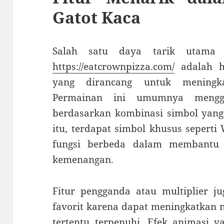
Gatot Kaca
Salah satu daya tarik utama 
https://eatcrownpizza.com/
adalah ha
yang dirancang untuk meningk
Permainan ini umumnya mengg
berdasarkan kombinasi simbol yang
itu, terdapat simbol khusus seperti
fungsi berbeda dalam membantu
kemenangan.
Fitur pengganda atau multiplier j
favorit karena dapat meningkatkan n
tertentu terpenuhi. Efek animasi ya