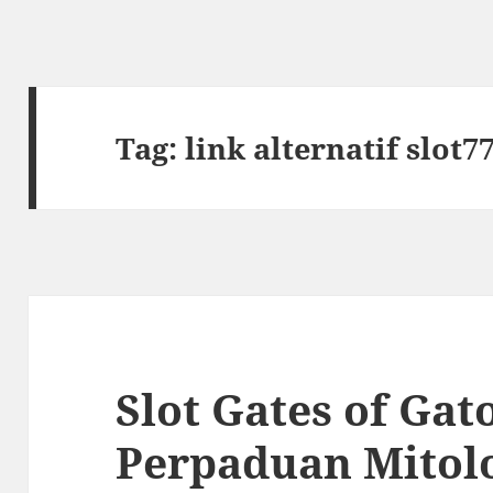
Tag:
link alternatif slot7
Slot Gates of Gat
Perpaduan Mitol