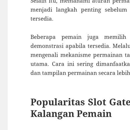
Selain itu, memahami aturan permai
menjadi langkah penting sebelum
tersedia.
Beberapa pemain juga memilih
demonstrasi apabila tersedia. Melal
mengenali mekanisme permainan t
utama. Cara ini sering dimanfaatk
dan tampilan permainan secara lebi
Popularitas Slot Gate
Kalangan Pemain