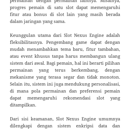
permainan dengan permainan lainnya. Misalnya,
progres pemain di satu slot dapat memengaruhi
fitur atau bonus di slot lain yang masih berada
dalam jaringan yang sama.
Keunggulan utama dari Slot Nexus Engine adalah
fleksibilitasnya. Pengembang game dapat dengan
mudah menambahkan tema baru, fitur tambahan,
atau event khusus tanpa harus membangun ulang
sistem dari awal. Bagi pemain, hal ini berarti pilihan
permainan yang terus berkembang, dengan
mekanisme yang terasa segar dan tidak monoton.
Selain itu, sistem ini juga mendukung personalisasi,
di mana pola permainan dan preferensi pemain
dapat memengaruhi rekomendasi slot yang
ditampilkan.
Dari sisi keamanan, Slot Nexus Engine umumnya
dilengkapi dengan sistem enkripsi data dan