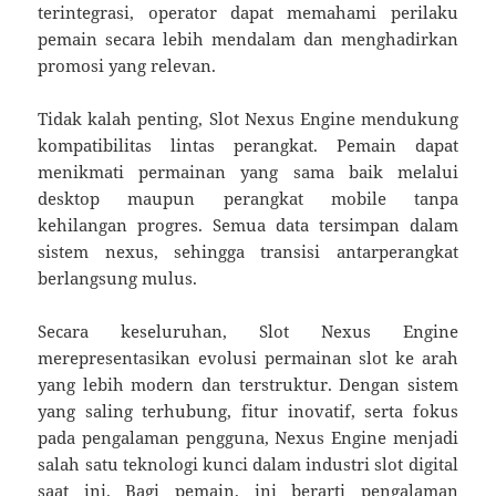
terintegrasi, operator dapat memahami perilaku
pemain secara lebih mendalam dan menghadirkan
promosi yang relevan.
Tidak kalah penting, Slot Nexus Engine mendukung
kompatibilitas lintas perangkat. Pemain dapat
menikmati permainan yang sama baik melalui
desktop maupun perangkat mobile tanpa
kehilangan progres. Semua data tersimpan dalam
sistem nexus, sehingga transisi antarperangkat
berlangsung mulus.
Secara keseluruhan, Slot Nexus Engine
merepresentasikan evolusi permainan slot ke arah
yang lebih modern dan terstruktur. Dengan sistem
yang saling terhubung, fitur inovatif, serta fokus
pada pengalaman pengguna, Nexus Engine menjadi
salah satu teknologi kunci dalam industri slot digital
saat ini. Bagi pemain, ini berarti pengalaman