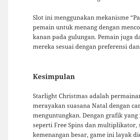
Slot ini menggunakan mekanisme “P
pemain untuk menang dengan mencoco
kanan pada gulungan. Pemain juga d
mereka sesuai dengan preferensi dan
Kesimpulan
Starlight Christmas adalah permaina
merayakan suasana Natal dengan ca
menguntungkan. Dengan grafik yang i
seperti Free Spins dan multiplikator
kemenangan besar, game ini layak dic