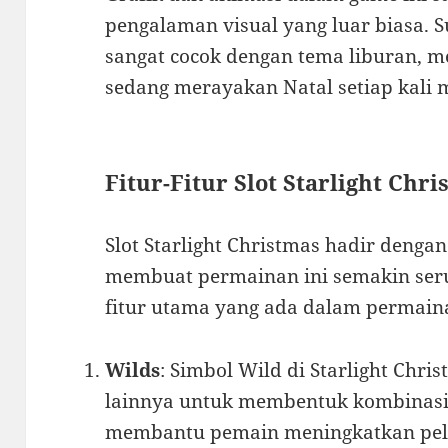
pengalaman visual yang luar biasa. 
sangat cocok dengan tema liburan, 
sedang merayakan Natal setiap kali
Fitur-Fitur Slot Starlight Chr
Slot Starlight Christmas hadir denga
membuat permainan ini semakin seru
fitur utama yang ada dalam permaina
Wilds
: Simbol Wild di Starlight Chr
lainnya untuk membentuk kombinasi
membantu pemain meningkatkan pe