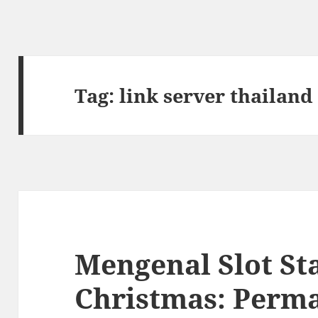
Tag:
link server thailand
Mengenal Slot Sta
Christmas: Perma