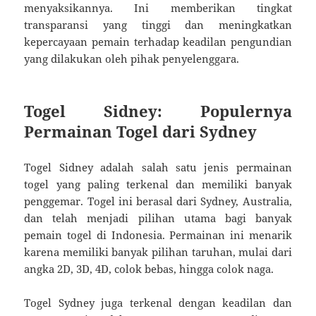
menyaksikannya. Ini memberikan tingkat
transparansi yang tinggi dan meningkatkan
kepercayaan pemain terhadap keadilan pengundian
yang dilakukan oleh pihak penyelenggara.
Togel Sidney: Populernya
Permainan Togel dari Sydney
Togel Sidney adalah salah satu jenis permainan
togel yang paling terkenal dan memiliki banyak
penggemar. Togel ini berasal dari Sydney, Australia,
dan telah menjadi pilihan utama bagi banyak
pemain togel di Indonesia. Permainan ini menarik
karena memiliki banyak pilihan taruhan, mulai dari
angka 2D, 3D, 4D, colok bebas, hingga colok naga.
Togel Sydney juga terkenal dengan keadilan dan