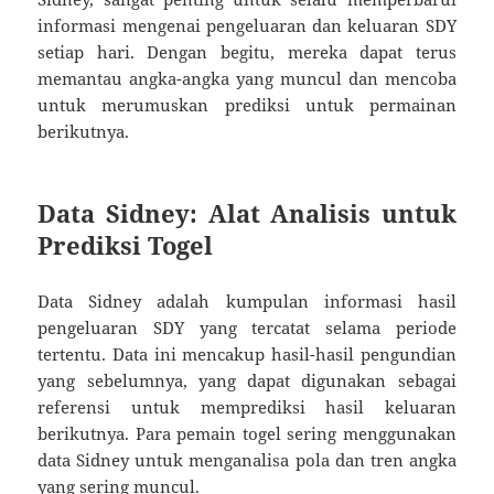
informasi mengenai pengeluaran dan keluaran SDY
setiap hari. Dengan begitu, mereka dapat terus
memantau angka-angka yang muncul dan mencoba
untuk merumuskan prediksi untuk permainan
berikutnya.
Data Sidney: Alat Analisis untuk
Prediksi Togel
Data Sidney adalah kumpulan informasi hasil
pengeluaran SDY yang tercatat selama periode
tertentu. Data ini mencakup hasil-hasil pengundian
yang sebelumnya, yang dapat digunakan sebagai
referensi untuk memprediksi hasil keluaran
berikutnya. Para pemain togel sering menggunakan
data Sidney untuk menganalisa pola dan tren angka
yang sering muncul.