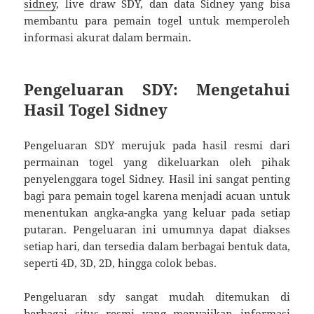
sidney
, live draw SDY, dan data Sidney yang bisa
membantu para pemain togel untuk memperoleh
informasi akurat dalam bermain.
Pengeluaran SDY: Mengetahui
Hasil Togel Sidney
Pengeluaran SDY merujuk pada hasil resmi dari
permainan togel yang dikeluarkan oleh pihak
penyelenggara togel Sidney. Hasil ini sangat penting
bagi para pemain togel karena menjadi acuan untuk
menentukan angka-angka yang keluar pada setiap
putaran. Pengeluaran ini umumnya dapat diakses
setiap hari, dan tersedia dalam berbagai bentuk data,
seperti 4D, 3D, 2D, hingga colok bebas.
Pengeluaran sdy sangat mudah ditemukan di
berbagai situs resmi yang menyajikan informasi