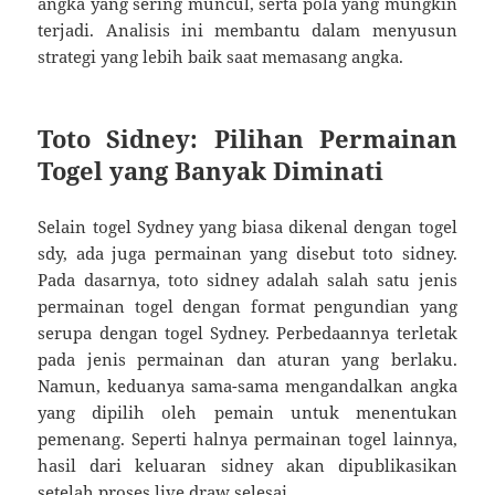
angka yang sering muncul, serta pola yang mungkin
terjadi. Analisis ini membantu dalam menyusun
strategi yang lebih baik saat memasang angka.
Toto Sidney: Pilihan Permainan
Togel yang Banyak Diminati
Selain togel Sydney yang biasa dikenal dengan togel
sdy, ada juga permainan yang disebut toto sidney.
Pada dasarnya, toto sidney adalah salah satu jenis
permainan togel dengan format pengundian yang
serupa dengan togel Sydney. Perbedaannya terletak
pada jenis permainan dan aturan yang berlaku.
Namun, keduanya sama-sama mengandalkan angka
yang dipilih oleh pemain untuk menentukan
pemenang. Seperti halnya permainan togel lainnya,
hasil dari keluaran sidney akan dipublikasikan
setelah proses live draw selesai.