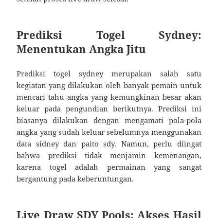
Prediksi Togel Sydney:
Menentukan Angka Jitu
Prediksi togel sydney merupakan salah satu
kegiatan yang dilakukan oleh banyak pemain untuk
mencari tahu angka yang kemungkinan besar akan
keluar pada pengundian berikutnya. Prediksi ini
biasanya dilakukan dengan mengamati pola-pola
angka yang sudah keluar sebelumnya menggunakan
data sidney dan paito sdy. Namun, perlu diingat
bahwa prediksi tidak menjamin kemenangan,
karena togel adalah permainan yang sangat
bergantung pada keberuntungan.
Live Draw SDY Pools: Akses Hasil