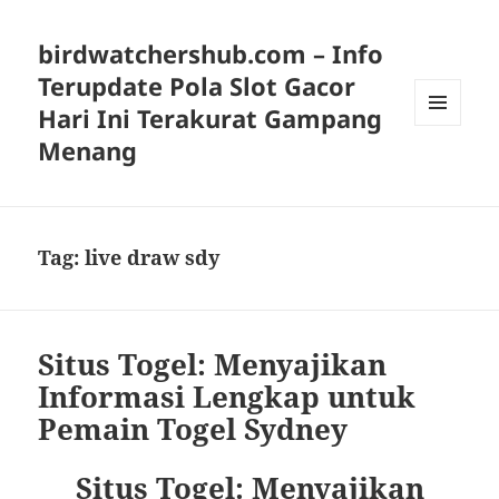
birdwatchershub.com – Info
Terupdate Pola Slot Gacor
Hari Ini Terakurat Gampang
MENU
Menang
AND
WIDGETS
Tag:
live draw sdy
Situs Togel: Menyajikan
Informasi Lengkap untuk
Pemain Togel Sydney
Situs Togel: Menyajikan