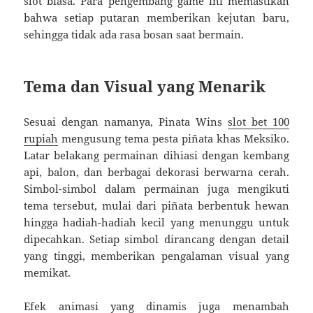
slot biasa. Para pengembang game ini memastikan
bahwa setiap putaran memberikan kejutan baru,
sehingga tidak ada rasa bosan saat bermain.
Tema dan Visual yang Menarik
Sesuai dengan namanya, Pinata Wins
slot bet 100
rupiah
mengusung tema pesta piñata khas Meksiko.
Latar belakang permainan dihiasi dengan kembang
api, balon, dan berbagai dekorasi berwarna cerah.
Simbol-simbol dalam permainan juga mengikuti
tema tersebut, mulai dari piñata berbentuk hewan
hingga hadiah-hadiah kecil yang menunggu untuk
dipecahkan. Setiap simbol dirancang dengan detail
yang tinggi, memberikan pengalaman visual yang
memikat.
Efek animasi yang dinamis juga menambah