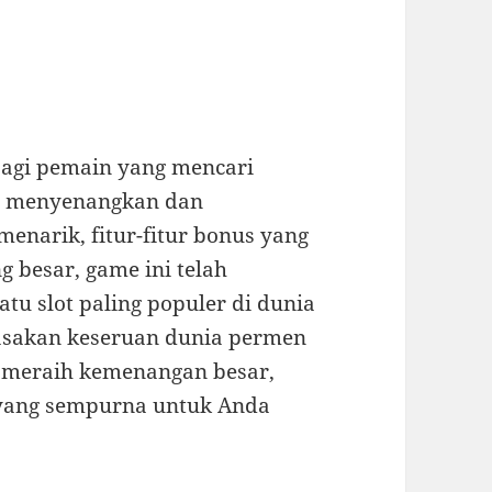
bagi pemain yang mencari
g menyenangkan dan
enarik, fitur-fitur bonus yang
 besar, game ini telah
tu slot paling populer di dunia
erasakan keseruan dunia permen
 meraih kemenangan besar,
 yang sempurna untuk Anda