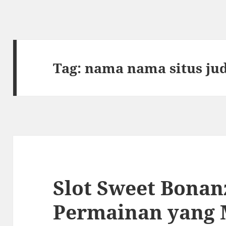
Tag:
nama nama situs jud
Slot Sweet Bonan
Permainan yang 