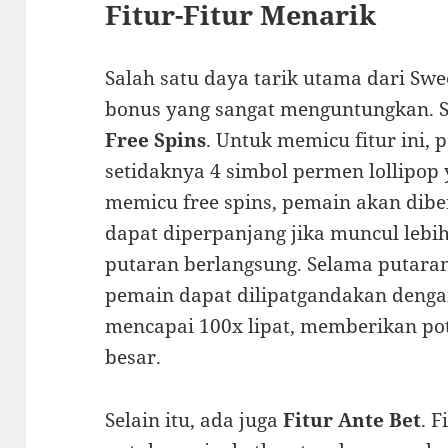
Fitur-Fitur Menarik
Salah satu daya tarik utama dari Swe
bonus yang sangat menguntungkan. 
Free Spins
. Untuk memicu fitur ini
setidaknya 4 simbol permen lollipop y
memicu free spins, pemain akan diber
dapat diperpanjang jika muncul lebi
putaran berlangsung. Selama putara
pemain dapat dilipatgandakan denga
mencapai 100x lipat, memberikan po
besar.
Selain itu, ada juga
Fitur Ante Bet
. 