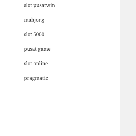
slot pusatwin
mahjong
slot 5000
pusat game
slot online
pragmatic