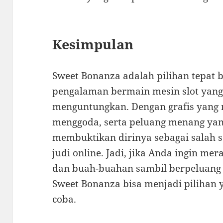
Kesimpulan
Sweet Bonanza adalah pilihan tepat 
pengalaman bermain mesin slot yan
menguntungkan. Dengan grafis yang m
menggoda, serta peluang menang yang
membuktikan dirinya sebagai salah sa
judi online. Jadi, jika Anda ingin m
dan buah-buahan sambil berpeluang
Sweet Bonanza bisa menjadi pilihan
coba.