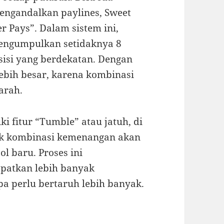
mengandalkan paylines, Sweet
 Pays”. Dalam sistem ini,
mengumpulkan setidaknya 8
sisi yang berdekatan. Dengan
lebih besar, karena kombinasi
arah.
ki fitur “Tumble” atau jatuh, di
k kombinasi kemenangan akan
l baru. Proses ini
atkan lebih banyak
a perlu bertaruh lebih banyak.