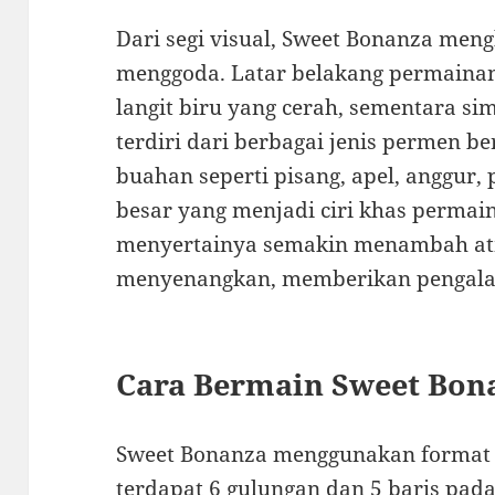
Dari segi visual, Sweet Bonanza men
menggoda. Latar belakang permaina
langit biru yang cerah, sementara si
terdiri dari berbagai jenis permen 
buahan seperti pisang, apel, anggur, 
besar yang menjadi ciri khas permain
menyertainya semakin menambah atm
menyenangkan, memberikan pengala
Cara Bermain Sweet Bon
Sweet Bonanza menggunakan format g
terdapat 6 gulungan dan 5 baris pada