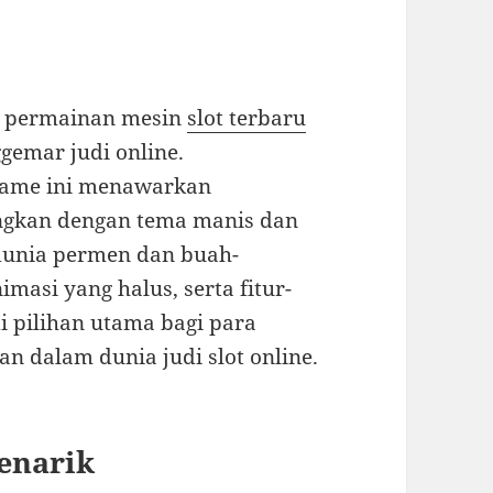
tu permainan mesin
slot terbaru
gemar judi online.
 game ini menawarkan
gkan dengan tema manis dan
 dunia permen dan buah-
masi yang halus, serta fitur-
i pilihan utama bagi para
n dalam dunia judi slot online.
enarik