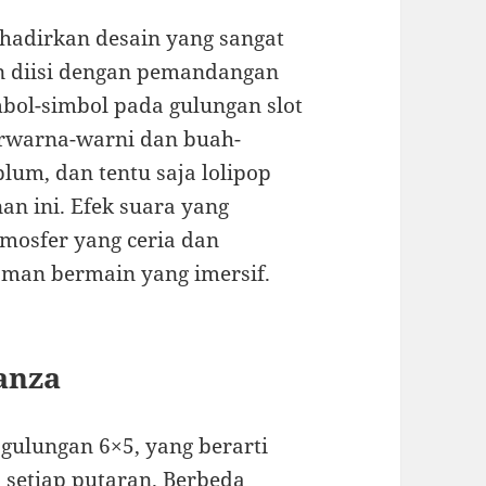
ghadirkan desain yang sangat
n diisi dengan pemandangan
mbol-simbol pada gulungan slot
berwarna-warni dan buah-
plum, dan tentu saja lolipop
an ini. Efek suara yang
osfer yang ceria dan
man bermain yang imersif.
anza
ulungan 6×5, yang berarti
 setiap putaran. Berbeda