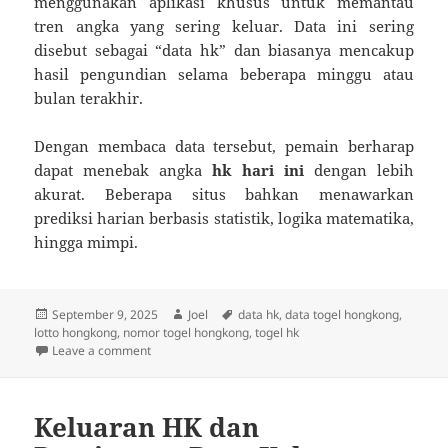
menggunakan aplikasi khusus untuk memantau
tren angka yang sering keluar. Data ini sering
disebut sebagai “data hk” dan biasanya mencakup
hasil pengundian selama beberapa minggu atau
bulan terakhir.
Dengan membaca data tersebut, pemain berharap
dapat menebak angka
hk hari ini
dengan lebih
akurat. Beberapa situs bahkan menawarkan
prediksi harian berbasis statistik, logika matematika,
hingga mimpi.
Posted
Author
Tags
September 9, 2025
Joel
data hk
,
data togel hongkong
,
on
lotto hongkong
,
nomor togel hongkong
,
togel hk
on Togel Hongkong: Permainan Populer dengan Bany
Leave a comment
Keluaran HK dan