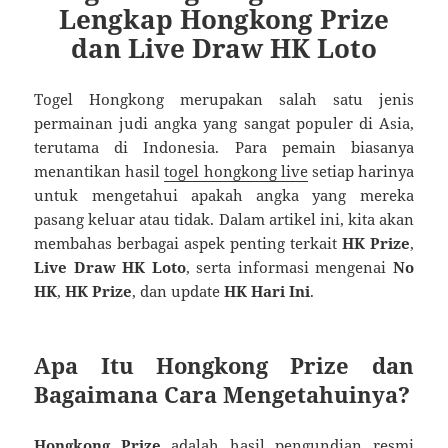
Lengkap Hongkong Prize
dan Live Draw HK Loto
Togel Hongkong merupakan salah satu jenis
permainan judi angka yang sangat populer di Asia,
terutama di Indonesia. Para pemain biasanya
menantikan hasil
togel hongkong live
setiap harinya
untuk mengetahui apakah angka yang mereka
pasang keluar atau tidak. Dalam artikel ini, kita akan
membahas berbagai aspek penting terkait
HK Prize
,
Live Draw HK Loto
, serta informasi mengenai
No
HK
,
HK Prize
, dan update
HK Hari Ini
.
Apa Itu Hongkong Prize dan
Bagaimana Cara Mengetahuinya?
Hongkong Prize
adalah hasil pengundian resmi