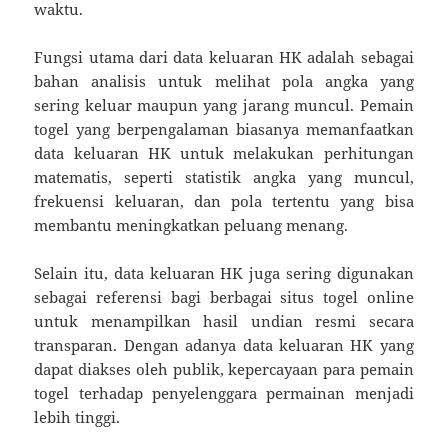
waktu.
Fungsi utama dari data keluaran HK adalah sebagai
bahan analisis untuk melihat pola angka yang
sering keluar maupun yang jarang muncul. Pemain
togel yang berpengalaman biasanya memanfaatkan
data keluaran HK untuk melakukan perhitungan
matematis, seperti statistik angka yang muncul,
frekuensi keluaran, dan pola tertentu yang bisa
membantu meningkatkan peluang menang.
Selain itu, data keluaran HK juga sering digunakan
sebagai referensi bagi berbagai situs togel online
untuk menampilkan hasil undian resmi secara
transparan. Dengan adanya data keluaran HK yang
dapat diakses oleh publik, kepercayaan para pemain
togel terhadap penyelenggara permainan menjadi
lebih tinggi.