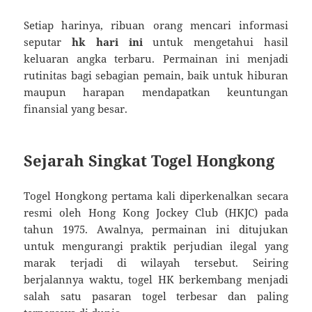
Setiap harinya, ribuan orang mencari informasi
seputar
hk hari ini
untuk mengetahui hasil
keluaran angka terbaru. Permainan ini menjadi
rutinitas bagi sebagian pemain, baik untuk hiburan
maupun harapan mendapatkan keuntungan
finansial yang besar.
Sejarah Singkat Togel Hongkong
Togel Hongkong pertama kali diperkenalkan secara
resmi oleh Hong Kong Jockey Club (HKJC) pada
tahun 1975. Awalnya, permainan ini ditujukan
untuk mengurangi praktik perjudian ilegal yang
marak terjadi di wilayah tersebut. Seiring
berjalannya waktu, togel HK berkembang menjadi
salah satu pasaran togel terbesar dan paling