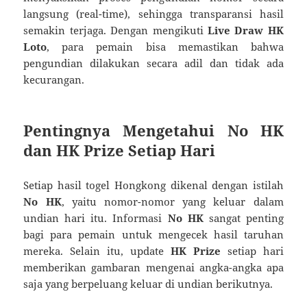
langsung (real-time), sehingga transparansi hasil
semakin terjaga. Dengan mengikuti
Live Draw HK
Loto
, para pemain bisa memastikan bahwa
pengundian dilakukan secara adil dan tidak ada
kecurangan.
Pentingnya Mengetahui No HK
dan HK Prize Setiap Hari
Setiap hasil togel Hongkong dikenal dengan istilah
No HK
, yaitu nomor-nomor yang keluar dalam
undian hari itu. Informasi
No HK
sangat penting
bagi para pemain untuk mengecek hasil taruhan
mereka. Selain itu, update
HK Prize
setiap hari
memberikan gambaran mengenai angka-angka apa
saja yang berpeluang keluar di undian berikutnya.