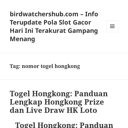
birdwatchershub.com – Info
Terupdate Pola Slot Gacor
Hari Ini Terakurat Gampang
MENU
Menang
AND
WIDGETS
Tag:
nomor togel hongkong
Togel Hongkong: Panduan
Lengkap Hongkong Prize
dan Live Draw HK Loto
Togel Hongkong: Panduan