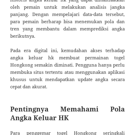
oleh pemain untuk melakukan analisis jangka
panjang. Dengan mempelajari data-data tersebut,
para pemain berharap bisa menemukan pola dan
tren yang membantu dalam memprediksi angka
berikutnya.
Pada era digital ini, kemudahan akses terhadap
angka keluar hk membuat permainan togel
Hongkong semakin diminati. Pengguna hanya perlu
membuka situs tertentu atau menggunakan aplikasi
khusus untuk mendapatkan update angka secara
cepat dan akurat.
Pentingnya Memahami Pola
Angka Keluar HK
Para penggemar togel Hongkong seringkali