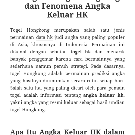
dan Fenomena Angka
Keluar HK
Togel Hongkong merupakan salah satu jenis
permainan
data hk
judi angka yang paling populer
di Asia, khususnya di Indonesia. Permainan ini
dikenal dengan sebutan
togel hk
dan menarik
banyak penggemar karena cara bermainnya yang
sederhana namun penuh strategi. Pada dasarnya,
togel Hongkong adalah permainan prediksi angka
yang hasilnya diumumkan secara rutin setiap hari.
Salah satu hal yang paling dicari oleh para pemain
togel adalah informasi tentang
angka keluar hk
,
yakni angka yang resmi keluar sebagai hasil undian
togel Hongkong.
Apa Itu Angka Keluar HK dalam