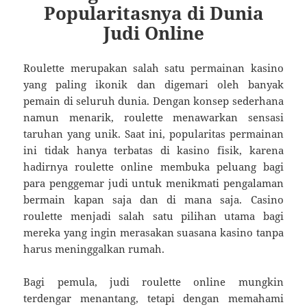
Popularitasnya di Dunia
Judi Online
Roulette merupakan salah satu permainan kasino
yang paling ikonik dan digemari oleh banyak
pemain di seluruh dunia. Dengan konsep sederhana
namun menarik, roulette menawarkan sensasi
taruhan yang unik. Saat ini, popularitas permainan
ini tidak hanya terbatas di kasino fisik, karena
hadirnya roulette online membuka peluang bagi
para penggemar judi untuk menikmati pengalaman
bermain kapan saja dan di mana saja. Casino
roulette menjadi salah satu pilihan utama bagi
mereka yang ingin merasakan suasana kasino tanpa
harus meninggalkan rumah.
Bagi pemula, judi roulette online mungkin
terdengar menantang, tetapi dengan memahami