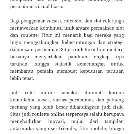
permainan virtual biasa.
Bagi penggemar variasi, rolet slot dan slot rolet juga
menawarkan kombinasi unik antara permainan slot
dan roulette. Fitur ini menarik bagi mereka yang
ingin menggabungkan keberuntungan dan strategi
dalam satu permainan. Situs roulette online modern
biasanya menyertakan panduan lengkap, tips
taruhan, hingga statistik kemenangan untuk
membantu pemain membuat keputusan taruhan
lebih tepat.
Judi rolet online semakin diminati karena
kemudahan akses, variasi permainan, dan peluang
menang yang lebih besar dibandingkan judi fisik.
Situs
judi roulette online
terpercaya selalu berupaya
menghadirkan inovasi, mulai dari tampilan
antarmuka yang user-friendly, fitur mobile, hingga