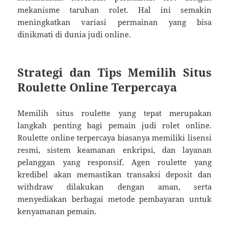
mekanisme taruhan rolet. Hal ini semakin
meningkatkan variasi permainan yang bisa
dinikmati di dunia judi online.
Strategi dan Tips Memilih Situs
Roulette Online Terpercaya
Memilih situs roulette yang tepat merupakan
langkah penting bagi pemain judi rolet online.
Roulette online terpercaya biasanya memiliki lisensi
resmi, sistem keamanan enkripsi, dan layanan
pelanggan yang responsif. Agen roulette yang
kredibel akan memastikan transaksi deposit dan
withdraw dilakukan dengan aman, serta
menyediakan berbagai metode pembayaran untuk
kenyamanan pemain.