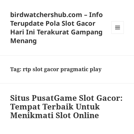
birdwatchershub.com – Info
Terupdate Pola Slot Gacor
Hari Ini Terakurat Gampang
MENU
Menang
AND
WIDGETS
Tag:
rtp slot gacor pragmatic play
Situs PusatGame Slot Gacor:
Tempat Terbaik Untuk
Menikmati Slot Online