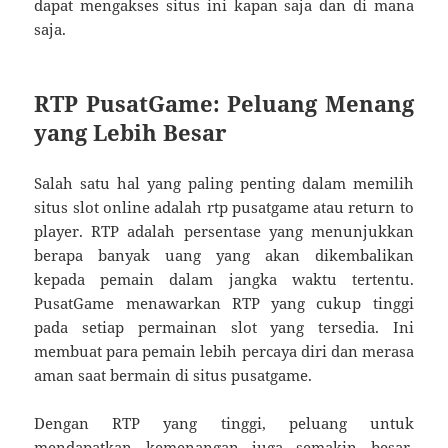
dapat mengakses situs ini kapan saja dan di mana
saja.
RTP PusatGame: Peluang Menang
yang Lebih Besar
Salah satu hal yang paling penting dalam memilih
situs slot online adalah rtp pusatgame atau return to
player. RTP adalah persentase yang menunjukkan
berapa banyak uang yang akan dikembalikan
kepada pemain dalam jangka waktu tertentu.
PusatGame menawarkan RTP yang cukup tinggi
pada setiap permainan slot yang tersedia. Ini
membuat para pemain lebih percaya diri dan merasa
aman saat bermain di situs pusatgame.
Dengan RTP yang tinggi, peluang untuk
mendapatkan kemenangan juga semakin besar.