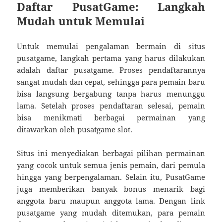
Daftar PusatGame: Langkah
Mudah untuk Memulai
Untuk memulai pengalaman bermain di situs
pusatgame, langkah pertama yang harus dilakukan
adalah daftar pusatgame. Proses pendaftarannya
sangat mudah dan cepat, sehingga para pemain baru
bisa langsung bergabung tanpa harus menunggu
lama. Setelah proses pendaftaran selesai, pemain
bisa menikmati berbagai permainan yang
ditawarkan oleh pusatgame slot.
Situs ini menyediakan berbagai pilihan permainan
yang cocok untuk semua jenis pemain, dari pemula
hingga yang berpengalaman. Selain itu, PusatGame
juga memberikan banyak bonus menarik bagi
anggota baru maupun anggota lama. Dengan link
pusatgame yang mudah ditemukan, para pemain