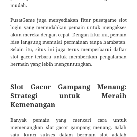
mudah.
PusatGame juga menyediakan fitur pusatgame slot
login yang memudahkan pemain untuk mengakses
akun mereka dengan cepat. Dengan fitur ini, pemain
bisa langsung memulai permainan tanpa hambatan.
Selain itu, situs ini juga terus memperbarui daftar
slot gacor terbaru untuk memberikan pengalaman
bermain yang lebih menguntungkan.
Slot Gacor Gampang Menang:
Strategi untuk Meraih
Kemenangan
Banyak pemain yang mencari cara untuk
memenangkan slot gacor gampang menang. Salah
satu kunci sukses dalam bermain slot adalah