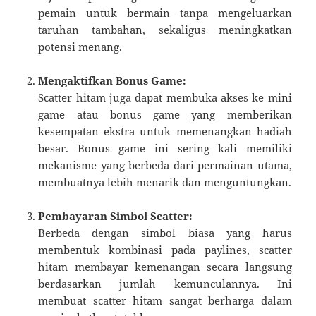
pemain untuk bermain tanpa mengeluarkan
taruhan tambahan, sekaligus meningkatkan
potensi menang.
Mengaktifkan Bonus Game:
Scatter hitam juga dapat membuka akses ke mini
game atau bonus game yang memberikan
kesempatan ekstra untuk memenangkan hadiah
besar. Bonus game ini sering kali memiliki
mekanisme yang berbeda dari permainan utama,
membuatnya lebih menarik dan menguntungkan.
Pembayaran Simbol Scatter:
Berbeda dengan simbol biasa yang harus
membentuk kombinasi pada paylines, scatter
hitam membayar kemenangan secara langsung
berdasarkan jumlah kemunculannya. Ini
membuat scatter hitam sangat berharga dalam