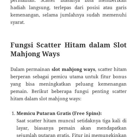
permainan. Scatter biasanya bisa memberikan
hadiah langsung, terlepas dari posisi atau garis
kemenangan, selama jumlahnya sudah memenuhi
syarat.
Fungsi Scatter Hitam dalam Slot
Mahjong Ways
Dalam permainan
slot mahjong ways
, scatter hitam
berperan sebagai pemicu utama untuk fitur bonus
yang bisa meningkatkan peluang kemenangan
pemain. Berikut beberapa fungsi penting scatter
hitam dalam slot mahjong ways:
Memicu Putaran Gratis (Free Spins):
Saat scatter hitam muncul setidaknya tiga kali di
layar, biasanya pemain akan mendapatkan
sejumlah putaran gratis. Fitur ini memungkinkan