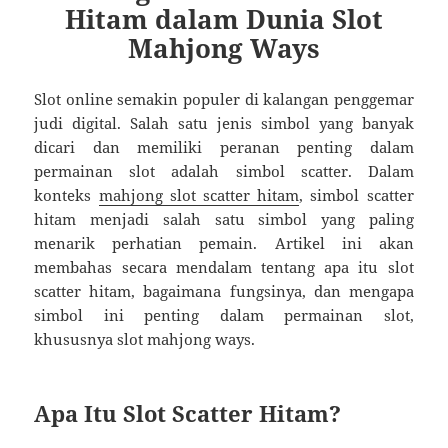
Hitam dalam Dunia Slot
Mahjong Ways
Slot online semakin populer di kalangan penggemar
judi digital. Salah satu jenis simbol yang banyak
dicari dan memiliki peranan penting dalam
permainan slot adalah simbol scatter. Dalam
konteks
mahjong slot scatter hitam
, simbol scatter
hitam menjadi salah satu simbol yang paling
menarik perhatian pemain. Artikel ini akan
membahas secara mendalam tentang apa itu slot
scatter hitam, bagaimana fungsinya, dan mengapa
simbol ini penting dalam permainan slot,
khususnya slot mahjong ways.
Apa Itu Slot Scatter Hitam?