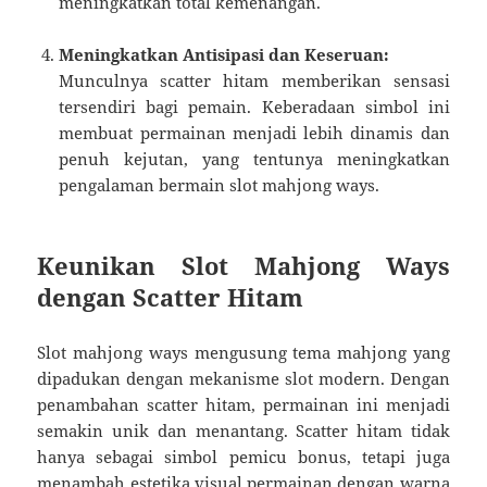
meningkatkan total kemenangan.
Meningkatkan Antisipasi dan Keseruan:
Munculnya scatter hitam memberikan sensasi
tersendiri bagi pemain. Keberadaan simbol ini
membuat permainan menjadi lebih dinamis dan
penuh kejutan, yang tentunya meningkatkan
pengalaman bermain slot mahjong ways.
Keunikan Slot Mahjong Ways
dengan Scatter Hitam
Slot mahjong ways mengusung tema mahjong yang
dipadukan dengan mekanisme slot modern. Dengan
penambahan scatter hitam, permainan ini menjadi
semakin unik dan menantang. Scatter hitam tidak
hanya sebagai simbol pemicu bonus, tetapi juga
menambah estetika visual permainan dengan warna