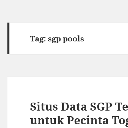
Tag:
sgp pools
Situs Data SGP T
untuk Pecinta To