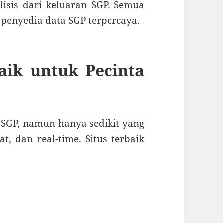
lisis dari keluaran SGP. Semua
s penyedia data SGP terpercaya.
aik untuk Pecinta
SGP, namun hanya sedikit yang
t, dan real-time. Situs terbaik