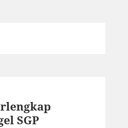
erlengkap
gel SGP