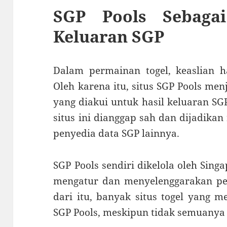
SGP Pools Sebaga
Keluaran SGP
Dalam permainan togel, keaslian ha
Oleh karena itu, situs SGP Pools me
yang diakui untuk hasil keluaran SGP
situs ini dianggap sah dan dijadikan 
penyedia data SGP lainnya.
SGP Pools sendiri dikelola oleh Sing
mengatur dan menyelenggarakan pe
dari itu, banyak situs togel yang 
SGP Pools, meskipun tidak semuanya 