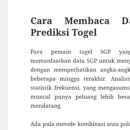
Cara Membaca D
Prediksi Togel
Para pemain togel SGP yang
memanfaatkan data SGP untuk menyu
dengan memperhatikan angka-ang
beberapa minggu terakhir. Analisi
statistik frekuensi, yang mengasum
muncul punya peluang lebih besa
mendatang.
Ada pula metode kombinasi atau pola 