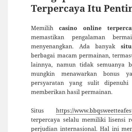
Terpercaya Itu Penti
Memilih
casino online terperca
memastikan pengalaman berma
menyenangkan. Ada banyak
sit
berbagai macam permainan, termasuk 
lainnya, namun tidak semuanya bi
mungkin menawarkan bonus yan
persyaratan yang sulit dipenuh
memberikan hasil permainan.
Situs
https://www.bbqsweetteafes
terpercaya selalu memiliki lisensi 
perjudian internasional. Hal ini 