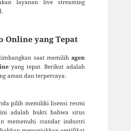
an layanan live streaming
l.
o Online yang Tepat
rtimbangkan saat memilih
agen
ine
yang tepat. Berikut adalah
ang aman dan terpercaya:
da pilih memiliki lisensi resmi
 ini adalah bukti bahwa situs
dan memenuhi standar industri
s bahkan menunjukkan sertifikat