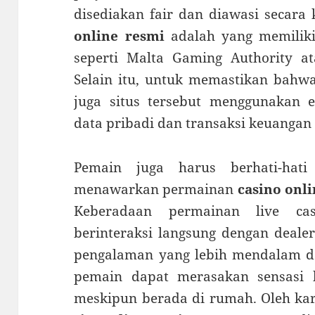
disediakan fair dan diawasi secara 
online resmi
adalah yang memiliki
seperti Malta Gaming Authority 
Selain itu, untuk memastikan bahwa
juga situs tersebut menggunakan e
data pribadi dan transaksi keuangan
Pemain juga harus berhati-hati
menawarkan permainan
casino onli
Keberadaan permainan live ca
berinteraksi langsung dengan dealer
pengalaman yang lebih mendalam d
pemain dapat merasakan sensasi 
meskipun berada di rumah. Oleh kar