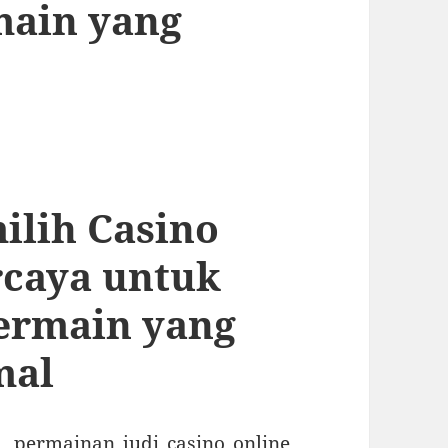
ain yang
lih Casino
rcaya untuk
ermain yang
mal
i, permainan judi casino online