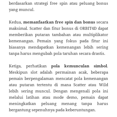
berdasarkan strategi free spin atau peluang bonus
yang muncul.
Kedua,
memanfaatkan free spin dan bonus
secara
maksimal. Scatter dan fitur bonus di ORBIT4D dapat
memberikan putaran tambahan atau multiplikator
kemenangan. Pemain yang fokus pada fitur ini
biasanya mendapatkan kemenangan lebih sering
tanpa harus mengubah pola taruhan secara drastis.
Ketiga, perhatikan
pola kemunculan simbol
.
Meskipun slot adalah permainan acak, beberapa
pemain berpengalaman mencatat pola kemenangan
atau putaran tertentu di mana Scatter atau Wild
lebih sering muncul. Dengan mengenali pola ini
melalui latihan atau mode demo, pemain dapat
meningkatkan peluang menang tanpa harus
bergantung sepenuhnya pada keberuntungan.