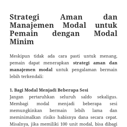
Strategi Aman dan
Manajemen Modal untuk
Pemain dengan Modal
Minim
Meskipun tidak ada cara pasti untuk menang,
pemain dapat menerapkan
strategi aman dan
manajemen modal
untuk pengalaman bermain
lebih terkendali:
1. Bagi Modal Menjadi Beberapa Sesi
Jangan pertaruhkan seluruh saldo sekaligus.
Membagi modal menjadi beberapa sesi
memungkinkan bermain lebih lama dan
meminimalkan risiko habisnya dana secara cepat.
Misalnya, jika memiliki 100 unit modal, bisa dibagi