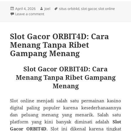
Posted
Author
Tags
April 4, 2026
Joel
situs orbit4d
,
slot gacor
,
slot online
on
on Memahami RTP dan Volatilitas di Slot ORBIT4D
Leave a comment
Slot Gacor ORBIT4D: Cara
Menang Tanpa Ribet
Gampang Menang
Slot Gacor ORBIT4D: Cara
Menang Tanpa Ribet Gampang
Menang
Slot online menjadi salah satu permainan kasino
digital paling populer karena kesederhanaannya
dan peluang menang yang menarik. Salah satu
platform yang kini banyak diminati adalah
Slot
Gacor ORBIT4D
. Slot ini dikenal karena tingkat