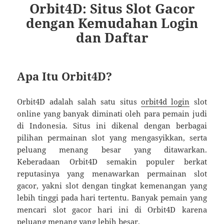
Orbit4D: Situs Slot Gacor
dengan Kemudahan Login
dan Daftar
Apa Itu Orbit4D?
Orbit4D adalah salah satu situs
orbit4d login
slot
online yang banyak diminati oleh para pemain judi
di Indonesia. Situs ini dikenal dengan berbagai
pilihan permainan slot yang mengasyikkan, serta
peluang menang besar yang ditawarkan.
Keberadaan Orbit4D semakin populer berkat
reputasinya yang menawarkan permainan slot
gacor, yakni slot dengan tingkat kemenangan yang
lebih tinggi pada hari tertentu. Banyak pemain yang
mencari slot gacor hari ini di Orbit4D karena
peluang menang yang lebih besar.