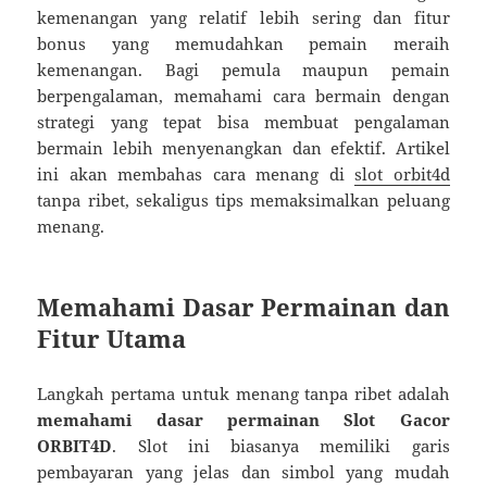
kemenangan yang relatif lebih sering dan fitur
bonus yang memudahkan pemain meraih
kemenangan. Bagi pemula maupun pemain
berpengalaman, memahami cara bermain dengan
strategi yang tepat bisa membuat pengalaman
bermain lebih menyenangkan dan efektif. Artikel
ini akan membahas cara menang di
slot orbit4d
tanpa ribet, sekaligus tips memaksimalkan peluang
menang.
Memahami Dasar Permainan dan
Fitur Utama
Langkah pertama untuk menang tanpa ribet adalah
memahami dasar permainan Slot Gacor
ORBIT4D
. Slot ini biasanya memiliki garis
pembayaran yang jelas dan simbol yang mudah