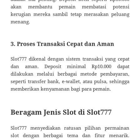
akan membantu pemain membatasi potensi
kerugian mereka sambil tetap merasakan peluang
menang.
3. Proses Transaksi Cepat dan Aman
Slot777 dikenal dengan sistem transaksi yang cepat
dan aman. Deposit minimal Rp10.000 dapat
dilakukan melalui berbagai metode pembayaran,
seperti transfer bank, e-wallet, atau pulsa, sehingga
memberikan kenyamanan bagi para pemain.
Beragam Jenis Slot di Slot777
Slot777 menyediakan ratusan pilihan permainan
slot dengan berbagai tema dan fitur menarik.