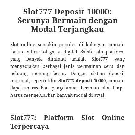
Slot777 Deposit 10000:
Serunya Bermain dengan
Modal Terjangkau
Slot online semakin populer di kalangan pemain
kasino
situs slot gacor
digital. Salah satu platform
yang banyak diminati adalah
Slot777
, yang
menyediakan berbagai jenis permainan seru dan
peluang menang besar. Dengan sistem deposit
minimal, seperti fitur
Slot777 deposit 10000
, pemain
dapat merasakan pengalaman bermain slot tanpa
harus mengeluarkan banyak modal di awal.
Slot777: Platform Slot Online
Terpercaya