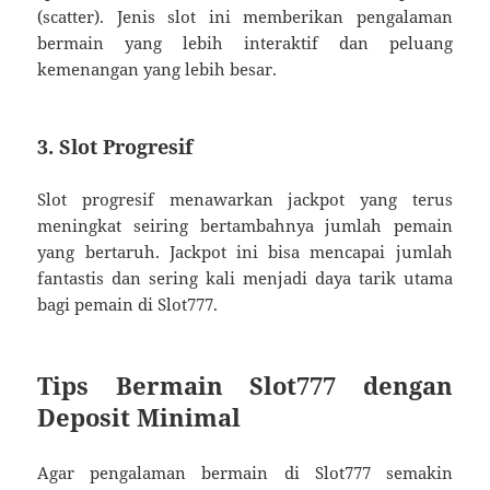
(scatter). Jenis slot ini memberikan pengalaman
bermain yang lebih interaktif dan peluang
kemenangan yang lebih besar.
3. Slot Progresif
Slot progresif menawarkan jackpot yang terus
meningkat seiring bertambahnya jumlah pemain
yang bertaruh. Jackpot ini bisa mencapai jumlah
fantastis dan sering kali menjadi daya tarik utama
bagi pemain di Slot777.
Tips Bermain Slot777 dengan
Deposit Minimal
Agar pengalaman bermain di Slot777 semakin