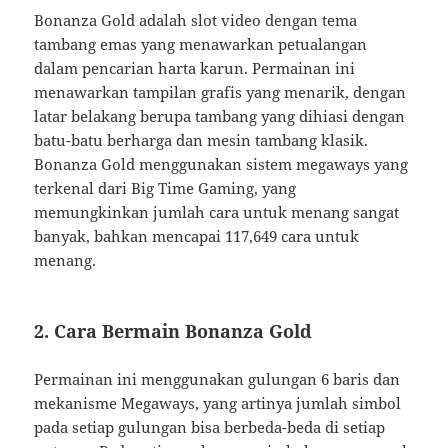
Bonanza Gold adalah slot video dengan tema
tambang emas yang menawarkan petualangan
dalam pencarian harta karun. Permainan ini
menawarkan tampilan grafis yang menarik, dengan
latar belakang berupa tambang yang dihiasi dengan
batu-batu berharga dan mesin tambang klasik.
Bonanza Gold menggunakan sistem megaways yang
terkenal dari Big Time Gaming, yang
memungkinkan jumlah cara untuk menang sangat
banyak, bahkan mencapai 117,649 cara untuk
menang.
2.
Cara Bermain Bonanza Gold
Permainan ini menggunakan gulungan 6 baris dan
mekanisme Megaways, yang artinya jumlah simbol
pada setiap gulungan bisa berbeda-beda di setiap