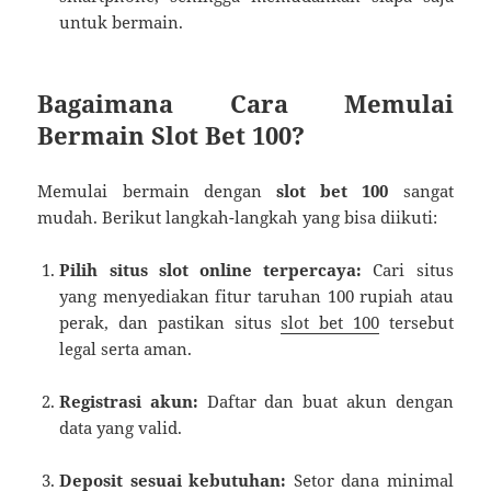
untuk bermain.
Bagaimana Cara Memulai
Bermain Slot Bet 100?
Memulai bermain dengan
slot bet 100
sangat
mudah. Berikut langkah-langkah yang bisa diikuti:
Pilih situs slot online terpercaya:
Cari situs
yang menyediakan fitur taruhan 100 rupiah atau
perak, dan pastikan situs
slot bet 100
tersebut
legal serta aman.
Registrasi akun:
Daftar dan buat akun dengan
data yang valid.
Deposit sesuai kebutuhan:
Setor dana minimal