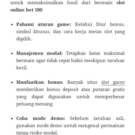
untuk memaksimalkan hasil dari bermain
slot
online bet 100
:
Pahami aturan game:
Ketahui fitur bonus,
simbol khusus, dan cara kerja mesin slot yang
dipilih.
Manajemen modal:
Tetapkan batas maksimal
bermain agar tidak cepat habis meskipun taruhan
kecil.
Manfaatkan bonus:
Banyak situs
slot gacor
memberikan bonus deposit atau putaran gratis
yang dapat digunakan untuk memperbesar
peluang menang.
Coba mode demo:
Sebelum taruhan asli,
gunakan mode demo untuk mengenal permainan
tanpa risiko modal.