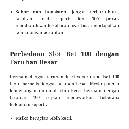
Sabar dan konsisten:
Jangan terburu-buru,
taruhan kecil seperti
bet 100 perak
membutuhkan kesabaran agar bisa mendapatkan
kemenangan beruntun.
Perbedaan Slot Bet 100 dengan
Taruhan Besar
Bermain dengan taruhan kecil seperti
slot bet 100
tentu berbeda dengan taruhan besar. Meski potensi
kemenangan nominal lebih kecil, bermain dengan
taruhan 100 rupiah menawarkan beberapa
kelebihan seperti:
Risiko kerugian lebih kecil.