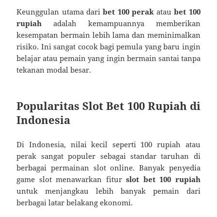
Keunggulan utama dari
bet 100 perak
atau
bet 100
rupiah
adalah kemampuannya memberikan
kesempatan bermain lebih lama dan meminimalkan
risiko. Ini sangat cocok bagi pemula yang baru ingin
belajar atau pemain yang ingin bermain santai tanpa
tekanan modal besar.
Popularitas Slot Bet 100 Rupiah di
Indonesia
Di Indonesia, nilai kecil seperti 100 rupiah atau
perak sangat populer sebagai standar taruhan di
berbagai permainan slot online. Banyak penyedia
game slot menawarkan fitur
slot bet 100 rupiah
untuk menjangkau lebih banyak pemain dari
berbagai latar belakang ekonomi.