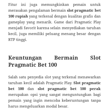
Fitur ini juga memungkinkan pemain untuk
merasakan pengalaman bermain
slot pragmatic bet
100 rupiah
yang terkenal dengan kualitas grafis dan
gameplay yang menarik. Game dari Pragmatic Play
menjadi favorit karena selain menyediakan taruhan
kecil, juga memiliki peluang menang besar dengan
RTP tinggi.
Keuntungan Bermain Slot
Pragmatic Bet 100
Salah satu penyedia slot yang terkenal menawarkan
taruhan kecil adalah Pragmatic Play.
Slot pragmatic
bet 100
dan
slot pragmatic bet 100 perak
merupakan opsi yang sangat menguntungkan bagi
pemain yang ingin mencoba keberuntungan tanpa
harus mengeluarkan modal besar.