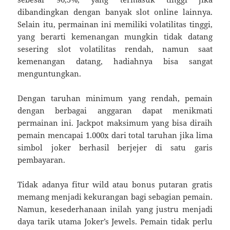
dibandingkan dengan banyak slot online lainnya.
Selain itu, permainan ini memiliki volatilitas tinggi,
yang berarti kemenangan mungkin tidak datang
sesering slot volatilitas rendah, namun saat
kemenangan datang, hadiahnya bisa sangat
menguntungkan.
Dengan taruhan minimum yang rendah, pemain
dengan berbagai anggaran dapat menikmati
permainan ini. Jackpot maksimum yang bisa diraih
pemain mencapai 1.000x dari total taruhan jika lima
simbol joker berhasil berjejer di satu garis
pembayaran.
Tidak adanya fitur wild atau bonus putaran gratis
memang menjadi kekurangan bagi sebagian pemain.
Namun, kesederhanaan inilah yang justru menjadi
daya tarik utama Joker’s Jewels. Pemain tidak perlu