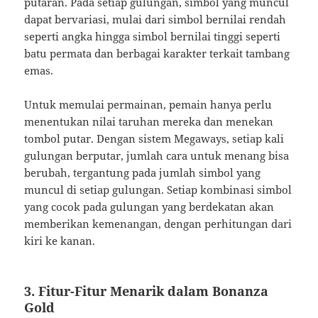
putaran. Pada setiap gulungan, simbol yang muncul
dapat bervariasi, mulai dari simbol bernilai rendah
seperti angka hingga simbol bernilai tinggi seperti
batu permata dan berbagai karakter terkait tambang
emas.
Untuk memulai permainan, pemain hanya perlu
menentukan nilai taruhan mereka dan menekan
tombol putar. Dengan sistem Megaways, setiap kali
gulungan berputar, jumlah cara untuk menang bisa
berubah, tergantung pada jumlah simbol yang
muncul di setiap gulungan. Setiap kombinasi simbol
yang cocok pada gulungan yang berdekatan akan
memberikan kemenangan, dengan perhitungan dari
kiri ke kanan.
3.
Fitur-Fitur Menarik dalam Bonanza
Gold