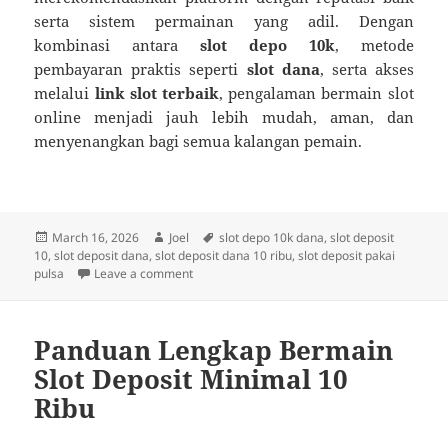
serta sistem permainan yang adil. Dengan
kombinasi antara
slot depo 10k
, metode
pembayaran praktis seperti
slot dana
, serta akses
melalui
link slot terbaik
, pengalaman bermain slot
online menjadi jauh lebih mudah, aman, dan
menyenangkan bagi semua kalangan pemain.
Posted
Author
Tags
March 16, 2026
Joel
slot depo 10k dana
,
slot deposit
on
10
,
slot deposit dana
,
slot deposit dana 10 ribu
,
slot deposit pakai
on Slot Depo 10K Jadi Pilihan Favorit Pemain S
pulsa
Leave a comment
Panduan Lengkap Bermain
Slot Deposit Minimal 10
Ribu