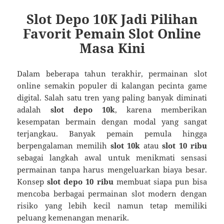
Slot Depo 10K Jadi Pilihan
Favorit Pemain Slot Online
Masa Kini
Dalam beberapa tahun terakhir, permainan slot
online semakin populer di kalangan pecinta game
digital. Salah satu tren yang paling banyak diminati
adalah
slot depo 10k
, karena memberikan
kesempatan bermain dengan modal yang sangat
terjangkau. Banyak pemain pemula hingga
berpengalaman memilih
slot 10k
atau
slot 10 ribu
sebagai langkah awal untuk menikmati sensasi
permainan tanpa harus mengeluarkan biaya besar.
Konsep
slot depo 10 ribu
membuat siapa pun bisa
mencoba berbagai permainan slot modern dengan
risiko yang lebih kecil namun tetap memiliki
peluang kemenangan menarik.