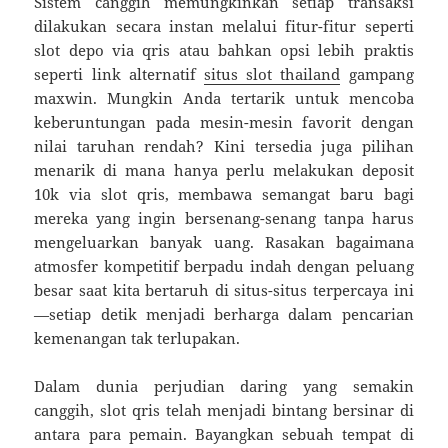
Sistem canggih memungkinkan setiap transaksi
dilakukan secara instan melalui fitur-fitur seperti
slot depo via qris atau bahkan opsi lebih praktis
seperti link alternatif
situs slot thailand
gampang
maxwin. Mungkin Anda tertarik untuk mencoba
keberuntungan pada mesin-mesin favorit dengan
nilai taruhan rendah? Kini tersedia juga pilihan
menarik di mana hanya perlu melakukan deposit
10k via slot qris, membawa semangat baru bagi
mereka yang ingin bersenang-senang tanpa harus
mengeluarkan banyak uang. Rasakan bagaimana
atmosfer kompetitif berpadu indah dengan peluang
besar saat kita bertaruh di situs-situs terpercaya ini
—setiap detik menjadi berharga dalam pencarian
kemenangan tak terlupakan.
Dalam dunia perjudian daring yang semakin
canggih, slot qris telah menjadi bintang bersinar di
antara para pemain. Bayangkan sebuah tempat di