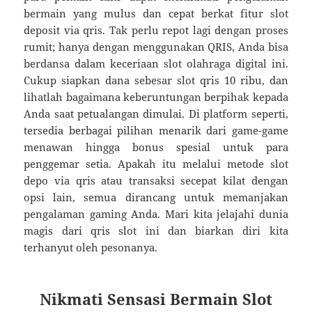
bermain yang mulus dan cepat berkat fitur slot
deposit via qris. Tak perlu repot lagi dengan proses
rumit; hanya dengan menggunakan QRIS, Anda bisa
berdansa dalam keceriaan slot olahraga digital ini.
Cukup siapkan dana sebesar slot qris 10 ribu, dan
lihatlah bagaimana keberuntungan berpihak kepada
Anda saat petualangan dimulai. Di platform seperti,
tersedia berbagai pilihan menarik dari game-game
menawan hingga bonus spesial untuk para
penggemar setia. Apakah itu melalui metode slot
depo via qris atau transaksi secepat kilat dengan
opsi lain, semua dirancang untuk memanjakan
pengalaman gaming Anda. Mari kita jelajahi dunia
magis dari qris slot ini dan biarkan diri kita
terhanyut oleh pesonanya.
Nikmati Sensasi Bermain Slot