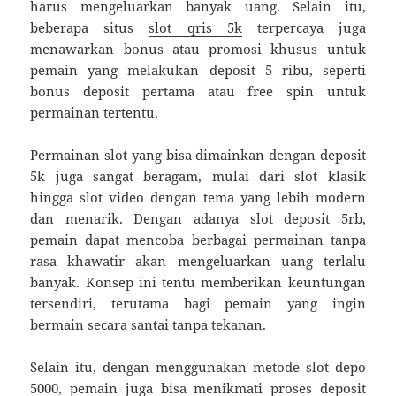
harus mengeluarkan banyak uang. Selain itu,
beberapa situs
slot qris 5k
terpercaya juga
menawarkan bonus atau promosi khusus untuk
pemain yang melakukan deposit 5 ribu, seperti
bonus deposit pertama atau free spin untuk
permainan tertentu.
Permainan slot yang bisa dimainkan dengan deposit
5k juga sangat beragam, mulai dari slot klasik
hingga slot video dengan tema yang lebih modern
dan menarik. Dengan adanya slot deposit 5rb,
pemain dapat mencoba berbagai permainan tanpa
rasa khawatir akan mengeluarkan uang terlalu
banyak. Konsep ini tentu memberikan keuntungan
tersendiri, terutama bagi pemain yang ingin
bermain secara santai tanpa tekanan.
Selain itu, dengan menggunakan metode slot depo
5000, pemain juga bisa menikmati proses deposit