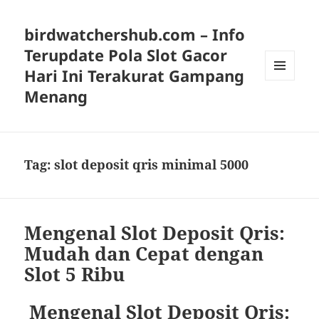
birdwatchershub.com – Info
Terupdate Pola Slot Gacor
Hari Ini Terakurat Gampang
MENU
Menang
AND
WIDGETS
Tag:
slot deposit qris minimal 5000
Mengenal Slot Deposit Qris:
Mudah dan Cepat dengan
Slot 5 Ribu
Mengenal Slot Deposit Qris: