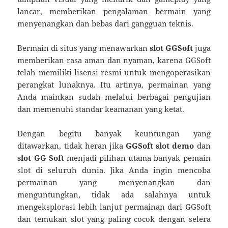
lancar, memberikan pengalaman bermain yang
menyenangkan dan bebas dari gangguan teknis.
Bermain di situs yang menawarkan
slot GGSoft
juga
memberikan rasa aman dan nyaman, karena GGSoft
telah memiliki lisensi resmi untuk mengoperasikan
perangkat lunaknya. Itu artinya, permainan yang
Anda mainkan sudah melalui berbagai pengujian
dan memenuhi standar keamanan yang ketat.
Dengan begitu banyak keuntungan yang
ditawarkan, tidak heran jika
GGSoft slot demo
dan
slot GG Soft
menjadi pilihan utama banyak pemain
slot di seluruh dunia. Jika Anda ingin mencoba
permainan yang menyenangkan dan
menguntungkan, tidak ada salahnya untuk
mengeksplorasi lebih lanjut permainan dari GGSoft
dan temukan slot yang paling cocok dengan selera