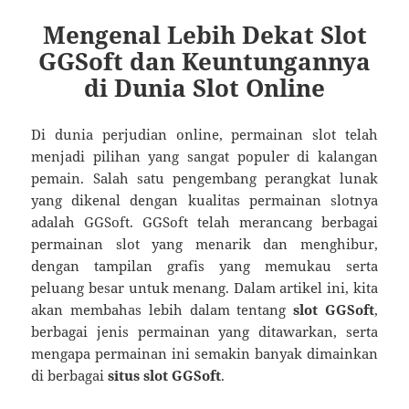
Mengenal Lebih Dekat Slot
GGSoft dan Keuntungannya
di Dunia Slot Online
Di dunia perjudian online, permainan slot telah
menjadi pilihan yang sangat populer di kalangan
pemain. Salah satu pengembang perangkat lunak
yang dikenal dengan kualitas permainan slotnya
adalah GGSoft. GGSoft telah merancang berbagai
permainan slot yang menarik dan menghibur,
dengan tampilan grafis yang memukau serta
peluang besar untuk menang. Dalam artikel ini, kita
akan membahas lebih dalam tentang
slot GGSoft
,
berbagai jenis permainan yang ditawarkan, serta
mengapa permainan ini semakin banyak dimainkan
di berbagai
situs slot GGSoft
.