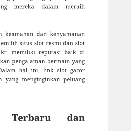
uang mereka dalam meraih
kan keamanan dan kenyamanan
milih situs slot resmi dan slot
kti memiliki reputasi baik di
ikan pengalaman bermain yang
lam hal ini, link slot gacor
in yang menginginkan peluang
t Terbaru dan