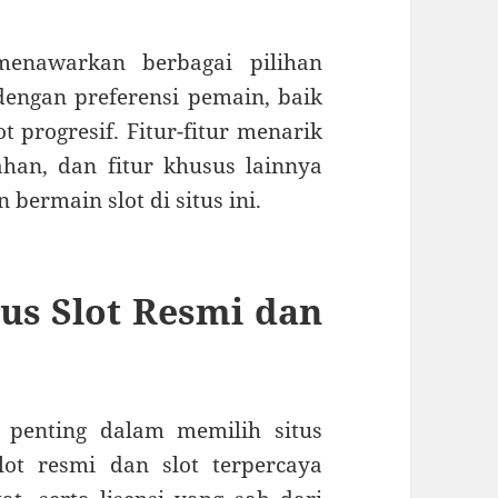
 menawarkan berbagai pilihan
engan preferensi pemain, baik
ot progresif. Fitur-fitur menarik
ahan, dan fitur khusus lainnya
ermain slot di situs ini.
us Slot Resmi dan
 penting dalam memilih situs
lot resmi dan slot terpercaya