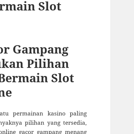
rmain Slot
cor Gampang
kan Pilihan
Bermain Slot
ne
satu permainan kasino paling
yaknya pilihan yang tersedia,
 online
gacor gampang menang