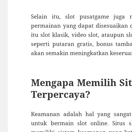
Selain itu, slot pusatgame juga
permainan yang dapat disesuaikan d
itu slot klasik, video slot, ataupun sl
seperti putaran gratis, bonus tamb
akan semakin meningkatkan keseruan b
Mengapa Memilih Sit
Terpercaya?
Keamanan adalah hal yang sangat
untuk bermain slot online. Situs s