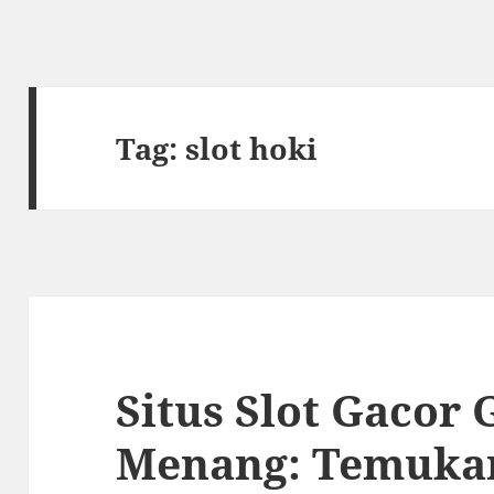
Tag:
slot hoki
Situs Slot Gacor
Menang: Temukan