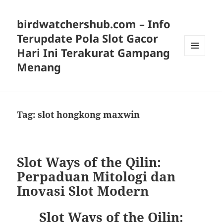
birdwatchershub.com – Info
Terupdate Pola Slot Gacor
Hari Ini Terakurat Gampang
MENU
Menang
AND
WIDGETS
Tag:
slot hongkong maxwin
Slot Ways of the Qilin:
Perpaduan Mitologi dan
Inovasi Slot Modern
Slot Ways of the Qilin: