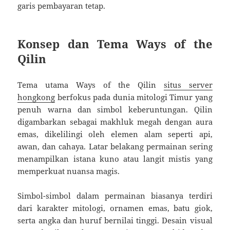
garis pembayaran tetap.
Konsep dan Tema Ways of the
Qilin
Tema utama Ways of the Qilin
situs server
hongkong
berfokus pada dunia mitologi Timur yang
penuh warna dan simbol keberuntungan. Qilin
digambarkan sebagai makhluk megah dengan aura
emas, dikelilingi oleh elemen alam seperti api,
awan, dan cahaya. Latar belakang permainan sering
menampilkan istana kuno atau langit mistis yang
memperkuat nuansa magis.
Simbol-simbol dalam permainan biasanya terdiri
dari karakter mitologi, ornamen emas, batu giok,
serta angka dan huruf bernilai tinggi. Desain visual