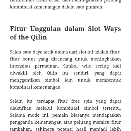
kombinasi kemenangan dalam satu putaran.
Fitur Unggulan dalam Slot Ways
of the Qilin
Salah satu daya tarik utama dari slot ini adalah fitur-
fitur bonus yang dirancang untuk meningkatkan
intensitas permainan. Simbol wild sering kali
diwakili oleh Qilin itu sendiri, yang dapat
menggantikan simbol lain untuk membentuk
kombinasi kemenangan.
Selain itu, terdapat fitur free spin yang dapat
diaktifkan melalui kombinasi simbol tertentu.
Selama mode ini, pemain biasanya mendapatkan
pengganda kemenangan atau peluang memicu fitur
tambahan, sehingga potensi hasil menjadi lebih