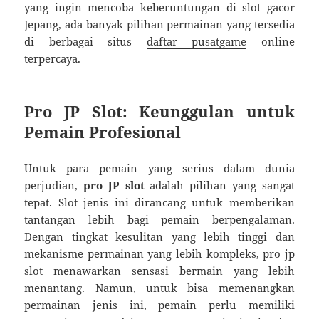
yang ingin mencoba keberuntungan di slot gacor
Jepang, ada banyak pilihan permainan yang tersedia
di berbagai situs
daftar pusatgame
online
terpercaya.
Pro JP Slot: Keunggulan untuk
Pemain Profesional
Untuk para pemain yang serius dalam dunia
perjudian,
pro JP slot
adalah pilihan yang sangat
tepat. Slot jenis ini dirancang untuk memberikan
tantangan lebih bagi pemain berpengalaman.
Dengan tingkat kesulitan yang lebih tinggi dan
mekanisme permainan yang lebih kompleks,
pro jp
slot
menawarkan sensasi bermain yang lebih
menantang. Namun, untuk bisa memenangkan
permainan jenis ini, pemain perlu memiliki