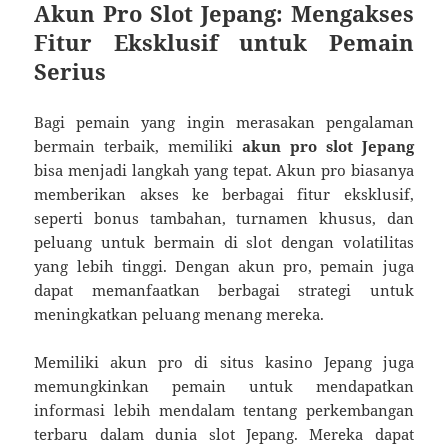
Akun Pro Slot Jepang: Mengakses
Fitur Eksklusif untuk Pemain
Serius
Bagi pemain yang ingin merasakan pengalaman
bermain terbaik, memiliki
akun pro slot Jepang
bisa menjadi langkah yang tepat. Akun pro biasanya
memberikan akses ke berbagai fitur eksklusif,
seperti bonus tambahan, turnamen khusus, dan
peluang untuk bermain di slot dengan volatilitas
yang lebih tinggi. Dengan akun pro, pemain juga
dapat memanfaatkan berbagai strategi untuk
meningkatkan peluang menang mereka.
Memiliki akun pro di situs kasino Jepang juga
memungkinkan pemain untuk mendapatkan
informasi lebih mendalam tentang perkembangan
terbaru dalam dunia slot Jepang. Mereka dapat