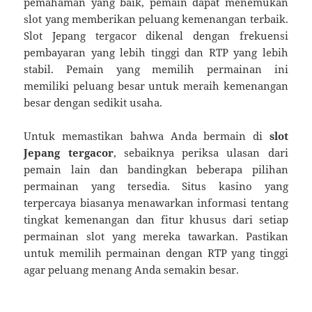
pemahaman yang baik, pemain dapat menemukan
slot yang memberikan peluang kemenangan terbaik.
Slot Jepang tergacor dikenal dengan frekuensi
pembayaran yang lebih tinggi dan RTP yang lebih
stabil. Pemain yang memilih permainan ini
memiliki peluang besar untuk meraih kemenangan
besar dengan sedikit usaha.
Untuk memastikan bahwa Anda bermain di
slot
Jepang tergacor
, sebaiknya periksa ulasan dari
pemain lain dan bandingkan beberapa pilihan
permainan yang tersedia. Situs kasino yang
terpercaya biasanya menawarkan informasi tentang
tingkat kemenangan dan fitur khusus dari setiap
permainan slot yang mereka tawarkan. Pastikan
untuk memilih permainan dengan RTP yang tinggi
agar peluang menang Anda semakin besar.