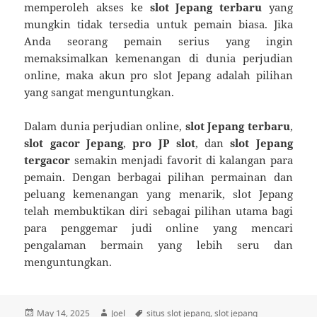
memperoleh akses ke
slot Jepang terbaru
yang
mungkin tidak tersedia untuk pemain biasa. Jika
Anda seorang pemain serius yang ingin
memaksimalkan kemenangan di dunia perjudian
online, maka akun pro slot Jepang adalah pilihan
yang sangat menguntungkan.
Dalam dunia perjudian online,
slot Jepang terbaru
,
slot gacor Jepang
,
pro JP slot
, dan
slot Jepang
tergacor
semakin menjadi favorit di kalangan para
pemain. Dengan berbagai pilihan permainan dan
peluang kemenangan yang menarik, slot Jepang
telah membuktikan diri sebagai pilihan utama bagi
para penggemar judi online yang mencari
pengalaman bermain yang lebih seru dan
menguntungkan.
Posted
Author
Tags
May 14, 2025
Joel
situs slot jepang
,
slot jepang