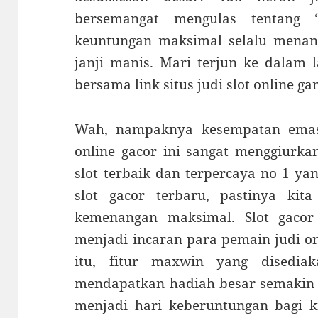
bersemangat mengulas tentang “
keuntungan maksimal selalu menant
janji manis. Mari terjun ke dalam 
bersama link
situs judi slot online
Wah, nampaknya kesempatan emas
online gacor ini sangat menggiurka
slot terbaik dan terpercaya no 1 y
slot gacor terbaru, pastinya ki
kemenangan maksimal. Slot gac
menjadi incaran para pemain judi onl
itu, fitur maxwin yang disedi
mendapatkan hadiah besar semakin d
menjadi hari keberuntungan bagi k