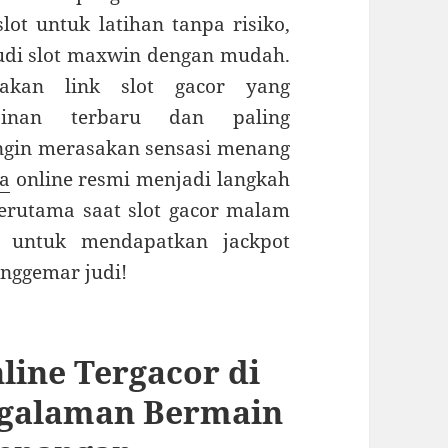
ot untuk latihan tanpa risiko,
udi slot maxwin dengan mudah.
diakan link slot gacor yang
nan terbaru dan paling
ngin merasakan sensasi menang
ya
online resmi menjadi langkah
terutama saat slot gacor malam
n untuk mendapatkan jackpot
enggemar judi!
nline Tergacor di
ngalaman Bermain