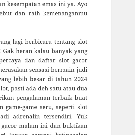
an kesempatan emas ini ya. Ayo
ersebut dan raih kemenanganmu
ang lagi berbicara tentang slot
r! Gak heran kalau banyak yang
erpercaya dan daftar slot gacor
merasakan sensasi bermain judi
ang lebih besar di tahun 2024
slot, pasti ada deh satu atau dua
erikan pengalaman terbaik buat
n game-game seru, seperti slot
di adrenalin tersendiri. Yuk
 gacor malam ini dan buktikan