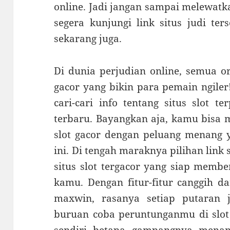
online. Jadi jangan sampai melewatk
segera kunjungi link situs judi t
sekarang juga.
Di dunia perjudian online, semua or
gacor yang bikin para pemain ngile
cari-cari info tentang situs slot t
terbaru. Bayangkan aja, kamu bisa 
slot gacor dengan peluang menang y
ini. Di tengah maraknya pilihan link 
situs slot tergacor yang siap memb
kamu. Dengan fitur-fitur canggih da
maxwin, rasanya setiap putaran ja
buruan coba peruntunganmu di slot