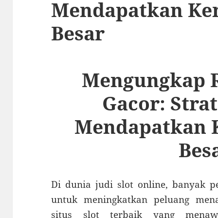
Mendapatkan Ke
Besar
Mengungkap R
Gacor: Stra
Mendapatkan 
Bes
Di dunia judi slot online, banyak 
untuk meningkatkan peluang men
situs slot terbaik yang mena