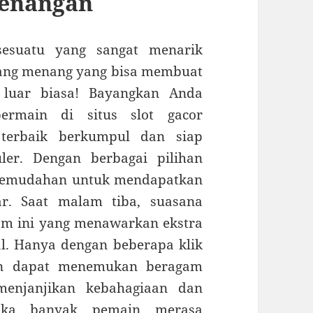
enangan
sesuatu yang sangat menarik
mpang menang yang bisa membuat
 luar biasa! Bayangkan Anda
ermain di situs slot gacor
 terbaik berkumpul dan siap
er. Dengan berbagai pilihan
, kemudahan untuk mendapatkan
ar. Saat malam tiba, suasana
am ini yang menawarkan ekstra
al. Hanya dengan beberapa klik
 pun dapat menemukan beragam
enjanjikan kebahagiaan dan
jika banyak pemain merasa