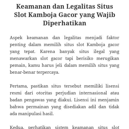
Keamanan dan Legalitas Situs
Slot Kamboja Gacor yang Wajib
Diperhatikan
Aspek keamanan dan legalitas menjadi faktor
penting dalam memilih situs slot Kamboja gacor
yang tepat. Karena banyak situs ilegal yang
menawarkan slot gacor tapi berisiko merugikan
pemain, kamu harus jeli dalam memilih situs yang
benar-benar terpercaya.
Pertama, pastikan situs tersebut memiliki lisensi
resmi dari otoritas perjudian internasional atau
badan pengawas yang diakui. Lisensi ini menjamin
bahwa permainan yang disediakan adil dan tidak
ada manipulasi hasil.
Kedua, perhatikan sistem keamanan situs
slot